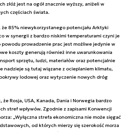
h złóż jest na ogół znacznie wyższy, aniżeli w
ych częściach świata.
o, że 85% niewykorzystanego potencjału Arktyki
co w synergii z bardzo niskimi temperaturami czyni je
go powodu prowadzenie prac jest możliwe jedynie w
kowe koszty generują
również inne uwarunkowania
nsport sprzętu, ludzi, materiałów oraz potencjalnie
 nadzieje są tutaj wiązane z ocieplaniem klimatu,
pokrywy lodowej oraz wytyczenie nowych dróg
, że
Rosja, USA, Kanada, Dania i Norwegia bardzo
ich stref wpływów. Zgodnie z zapisami Konwencji
rza: „
Wyłączna strefa ekonomiczna nie może sięgać
 podstawowych, od których mierzy się szerokość morza