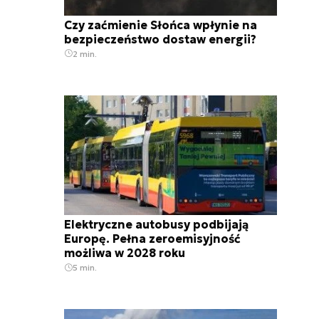
Czy zaćmienie Słońca wpłynie na
bezpieczeństwo dostaw energii?
2 min.
Elektryczne autobusy podbijają
Europę. Pełna zeroemisyjność
możliwa w 2028 roku
5 min.