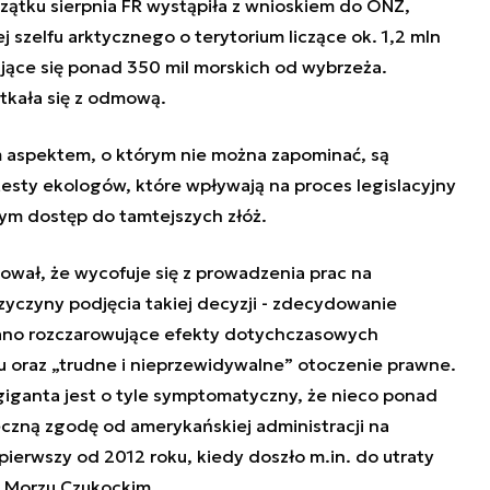
zątku sierpnia FR wystąpiła z wnioskiem do ONZ,
j szelfu arktycznego o terytorium liczące ok. 1,2 mln
ące się ponad 350 mil morskich od wybrzeża.
tkała się z odmową.
m aspektem, o którym nie można zapominać, są
sty ekologów, które wpływają na proces legislacyjny
wym dostęp do tamtejszych złóż.
ował, że wycofuje się z prowadzenia prac na
zyczyny podjęcia takiej decyzji - zdecydowanie
dano rozczarowujące efekty dotychczasowych
u oraz „trudne i nieprzewidywalne” otoczenie prawne.
giganta jest o tyle symptomatyczny, że nieco ponad
eczną zgodę od amerykańskiej administracji na
z pierwszy od 2012 roku, kiedy doszło m.in. do utraty
na Morzu Czukockim.