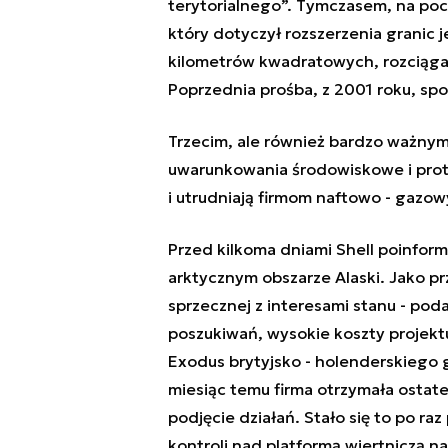
terytorialnego”. Tymczasem, na poc
który dotyczył
rozszerzenia granic je
kilometrów kwadratowych, rozciągaj
Poprzednia prośba, z 2001 roku, spo
Trzecim, ale również bardzo ważny
uwarunkowania środowiskowe i prote
i utrudniają firmom naftowo - gazo
Przed kilkoma dniami Shell poinform
arktycznym obszarze Alaski. Jako pr
sprzecznej z interesami stanu - po
poszukiwań, wysokie koszty projekt
Exodus brytyjsko - holenderskiego 
miesiąc temu firma otrzymała ostat
podjęcie działań. Stało się to po ra
kontroli nad platformą wiertniczą 