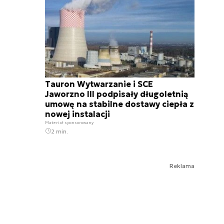
Tauron Wytwarzanie i SCE
Jaworzno III podpisały długoletnią
umowę na stabilne dostawy ciepła z
nowej instalacji
Materiał sponsorowany
2 min.
Reklama