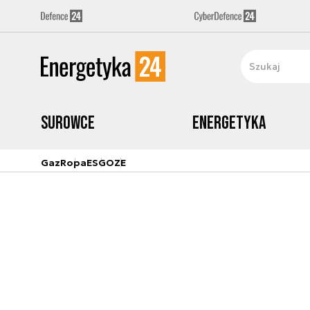
Surowce
Energetyka
Gaz
Ropa
ESG
OZE