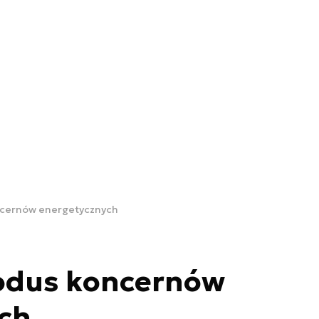
ncernów energetycznych
odus koncernów
ch