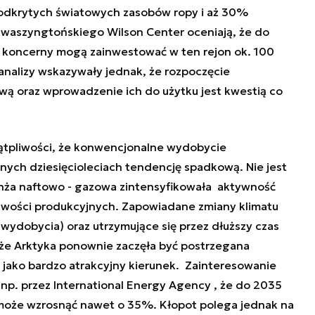
eodkrytych światowych zasobów ropy i aż 30%
 waszyngtońskiego Wilson Center oceniają, że do
 koncerny mogą zainwestować w ten rejon ok. 100
nalizy wskazywały jednak, że rozpoczęcie
ową oraz wprowadzenie ich do użytku jest kwestią co
ątpliwości, że konwencjonalne wydobycie
ych dziesięcioleciach tendencję spadkową. Nie jest
nża naftowo - gazowa zintensyfikowała aktywność
iwości produkcyjnych. Zapowiadane zmiany klimatu
 wydobycia) oraz utrzymujące się przez dłuższy czas
 że Arktyka ponownie zaczęła być postrzegana
jako bardzo atrakcyjny kierunek. Zainteresowanie
np. przez International Energy Agency , że do 2035
 może wzrosnąć nawet o 35%. Kłopot polega jednak na