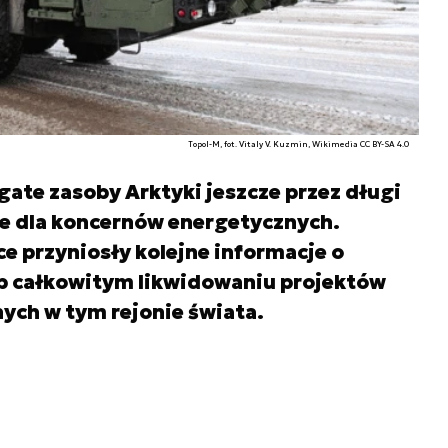
Topol-M, fot. Vitaly V. Kuzmin, Wikimedia CC BY-SA 4.0
gate zasoby Arktyki jeszcze przez długi
e dla koncernów energetycznych.
ce przyniosły kolejne informacje o
ub całkowitym likwidowaniu projektów
ych w tym rejonie świata.