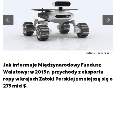
Następny slajd
Poprzedni slajd
Ilustracja: TeamIndus
Jak informuje Międzynarodowy Fundusz
Walutowy: w 2015 r. przychody z eksportu
ropy w krajach Zatoki Perskiej zmniejszą się o
275 mld $.