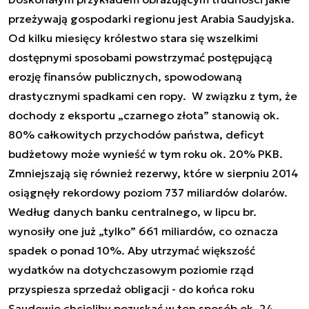
przeżywają gospodarki regionu jest Arabia Saudyjska.
Od kilku miesięcy królestwo stara się wszelkimi
dostępnymi sposobami powstrzymać postępującą
erozję finansów publicznych, spowodowaną
drastycznymi spadkami cen ropy. W związku z tym, że
dochody z eksportu „czarnego złota” stanowią ok.
80% całkowitych przychodów państwa, deficyt
budżetowy może wynieść w tym roku ok. 20% PKB.
Zmniejszają się również rezerwy, które w sierpniu 2014
osiągnęły rekordowy poziom 737 miliardów dolarów.
Według danych banku centralnego, w lipcu br.
wynosiły one już „tylko” 661 miliardów, co oznacza
spadek o ponad 10%. Aby utrzymać większość
wydatków na dotychczasowym poziomie rząd
przyspiesza sprzedaż obligacji - do końca roku
Saudowie chcieliby pozyskać w ten sposób ok. 24