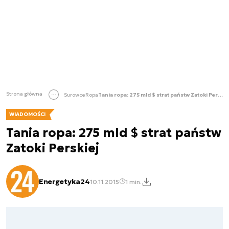
Strona główna
Surowce
Ropa
Tania ropa: 275 mld $ strat państw Zatoki Perskiej
WIADOMOŚCI
Tania ropa: 275 mld $ strat państw
Zatoki Perskiej
Energetyka24
10.11.2015
1 min.