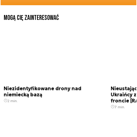
Mogą Cię zainteresować
Niezidentyfikowane drony nad
Nieustając
niemiecką bazą
Ukraińcy 
froncie [
2 min.
7 min.