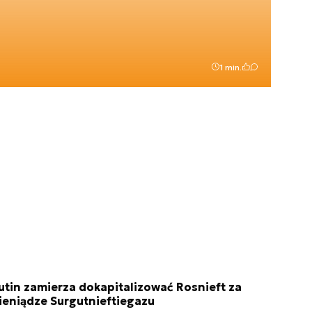
1 min.
utin zamierza dokapitalizować Rosnieft za
ieniądze Surgutnieftiegazu