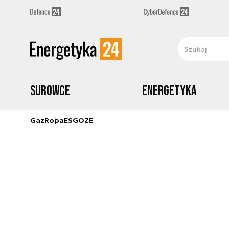
Surowce
Energetyka
Gaz
Ropa
ESG
OZE