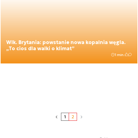
Wlk. Brytania: powstanie nowa kopalnia węgla.
„To cios dla walki o klimat”
1 min.
1
2