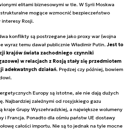
wionymi elitami biznesowymi w tle. W Syrii Moskwa
rastrukturalne mogące wzmocnić bezpieczeństwo
interesy Rosji.
ydwa konflikty są postrzegane jako
proxy war
(wojna
e wyraz temu dawał publicznie Władimir Putin.
Jest to
cji krajów świata zachodniego czynniki
azowe) w relacjach z Rosją stały się przedmiotem
cji adekwatnych działań
. Prędzej czy później, bowiem
dowi.
rgetycznych Europy są istotne, ale nie dają dużych
ę. Najbardziej zależnymi od rosyjskiego gazu
ą kraje Grupy Wyszehradzkiej, a największe wolumeny
y i Francja. Ponadto dla ośmiu państw UE dostawy
połowę całości importu. Nie są to jednak na tyle mocne