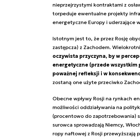
nieprzejrzystymi kontraktami z osła
torpeduje ewentualne projekty inf
energetyczne Europy i uderzające w 
Istotnym jest to, że przez Rosję ob
zastępcza) z Zachodem. Wielokrotni
oczywista przyczyna, by w percep
energetyczne (przede wszystkim g
poważnej refleksji i w konsekwen
zostaną one użyte przeciwko Zacho
Obecne wpływy Rosji na rynkach ene
możliwości oddziaływania na polityk
(procentowo do zapotrzebowania) s
surowca sprowadzają Niemcy, Włoch
ropy naftowej z Rosji przewyższają 