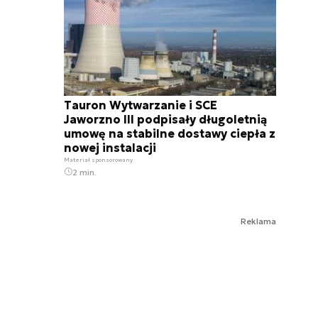
Tauron Wytwarzanie i SCE
Jaworzno III podpisały długoletnią
umowę na stabilne dostawy ciepła z
nowej instalacji
Materiał sponsorowany
2 min.
Reklama