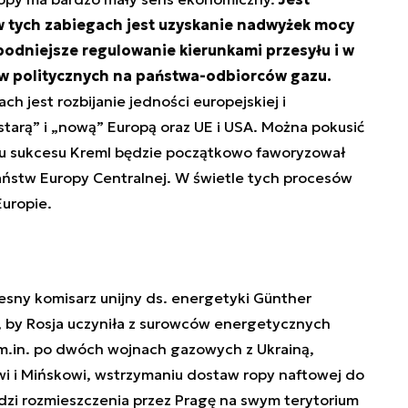
w tych zabiegach jest uzyskanie nadwyżek mocy
odniejsze regulowanie kierunkami przesyłu i w
w politycznych na państwa-odbiorców gazu.
h jest rozbijanie jedności europejskiej i
starą” i „nową” Europą oraz UE i USA. Można pokusić
ku sukcesu Kreml będzie początkowo faworyzował
ństw Europy Centralnej. W świetle tych procesów
Europie.
esny komisarz unijny ds. energetyki Günther
y, by Rosja uczyniła z surowców energetycznych
 m.in. po dwóch wojnach gazowych z Ukrainą,
wi i Mińskowi, wstrzymaniu dostaw ropy naftowej do
zi rozmieszczenia przez Pragę na swym terytorium