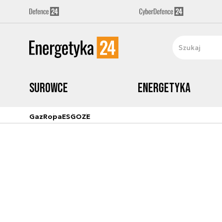
Surowce
Energetyka
Gaz
Ropa
ESG
OZE