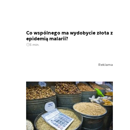
Co wspólnego ma wydobycie złota z
epidemią malarii?
5 min.
Reklama