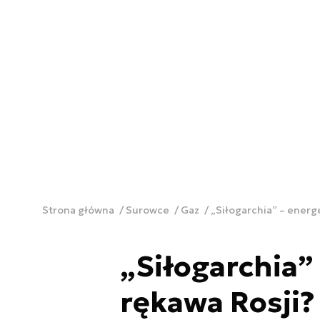
Strona główna
Surowce
Gaz
„Siłogarchia” – energ
„Siłogarchia”
rękawa Rosji?