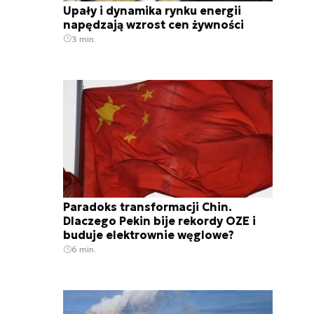
Upały i dynamika rynku energii
napędzają wzrost cen żywności
3 min.
Paradoks transformacji Chin.
Dlaczego Pekin bije rekordy OZE i
buduje elektrownie węglowe?
6 min.