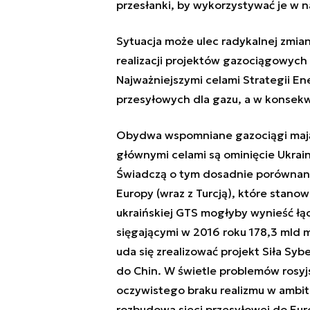
przesłanki, by wykorzystywać je w 
Sytuacja może ulec radykalnej zmia
realizacji projektów gazociągowych 
Najważniejszymi celami Strategii En
przesyłowych dla gazu, a w konsekw
Obydwa wspomniane gazociągi mają 
głównymi celami są ominięcie Ukrainy
Świadczą o tym dosadnie porównani
Europy (wraz z Turcją), które stano
ukraińskiej GTS mogłyby wynieść ł
sięgającymi w 2016 roku 178,3 mld
uda się zrealizować projekt Siła Syb
do Chin. W świetle problemów rosyj
oczywistego braku realizmu w ambit
rozbudowa sieci przesyłowej do Eu