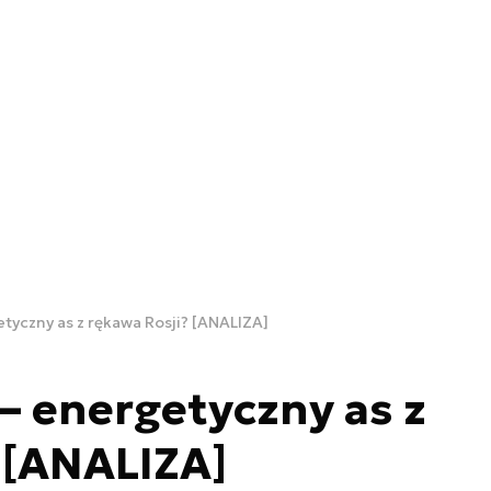
etyczny as z rękawa Rosji? [ANALIZA]
 – energetyczny as z
 [ANALIZA]