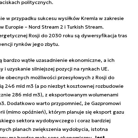
naciskach politycznych.
nie w przypadku sukcesu wysiłków Kremla w zakresie
w Europie – Nord Stream 2 i Turkish Stream.
ergetycznej Rosji do 2030 roku są dywersyfikacja tras
encji rynków jego zbytu.
bardzo wątłe uzasadnienie ekonomiczne, a ich
 i uzyskanie silniejszej pozycji na rynkach UE.
e obecnych możliwości przesyłowych z Rosji do
wią 246 mld m3 (a po niezbyt kosztownej rozbudowie
ącznie 286 mld m3), z eksportowanym wolumenami
 m3. Dodatkowo warto przypomnieć, że Gazpromowi
erii (mimo opóźnień), którym planuje się eksport gazu
skiego sektora wydobywczego i coraz bardziej
nych planach zwiększenia wydobycia, istotna
ropy ma bardzo mały sens ekonomiczny.
Jest