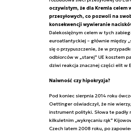
oczywistym, że dla Kremla celem 
przesyłowych, co pozwoli na swob
konsekwencji wywieranie naciskó
Dalekosiężnym celem w tych zabiegac
euroatlantyckiej – głównie między „
się o przypuszczenie, że w przypad
odbiorców w „starej” UE kosztem pa
dziwi reakcja znacznej części elit w 
Naiwność czy hipokryzja?
Pod koniec sierpnia 2014 roku ówcz
Oettinger oświadczył, że nie wierz
instrument polityki. Słowa te padły
kilkuletnim „wykręcaniu rąk” Kijowo
Czech latem 2008 roku, po zapowied