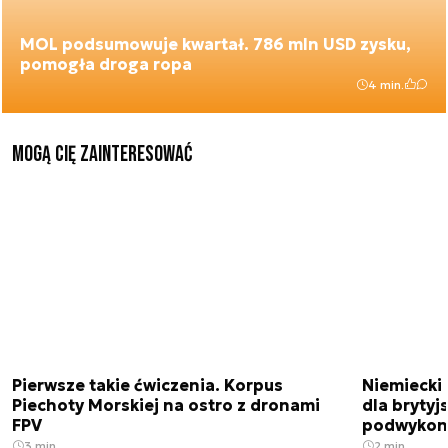
MOL podsumowuje kwartał. 786 mln USD zysku,
pomogła droga ropa
4 min.
Mogą Cię zainteresować
Pierwsze takie ćwiczenia. Korpus
Niemiecki 
Piechoty Morskiej na ostro z dronami
dla brytyjs
FPV
podwykon
3 min.
2 min.