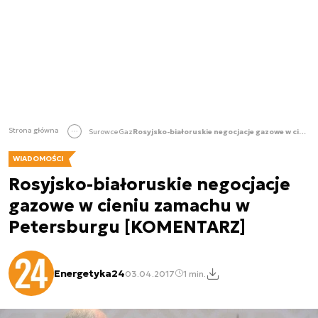
Strona główna
Surowce
Gaz
Rosyjsko-białoruskie negocjacje gazowe w cieniu zamachu w Petersburgu [KOMENTARZ]
WIADOMOŚCI
Rosyjsko-białoruskie negocjacje
gazowe w cieniu zamachu w
Petersburgu [KOMENTARZ]
Energetyka24
03.04.2017
1 min.