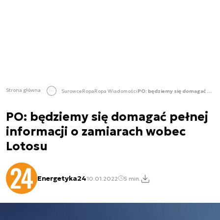
Strona główna
Surowce
Ropa
Ropa Wiadomości
PO: będziemy się domagać pełnej informacji o zamiarach wobec Lotosu
PO: będziemy się domagać pełnej
informacji o zamiarach wobec
Lotosu
Energetyka24
10.01.2022
5 min.