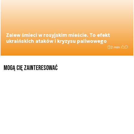
Zalew śmieci w rosyjskim mieście. To efekt
ukraińskich ataków i kryzysu paliwowego
2 min.
Mogą Cię zainteresować