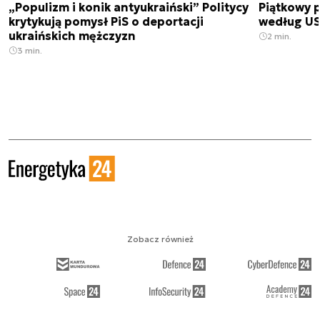
„Populizm i konik antyukraiński” Politycy
Piątkowy 
krytykują pomysł PiS o deportacji
według USA
ukraińskich mężczyzn
2 min.
3 min.
Zobacz również