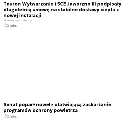
Tauron Wytwarzanie i SCE Jaworzno III podpisały
długoletnią umowę na stabilne dostawy ciepła z
nowej instalacji
Materiał sponsorowany
2 min.
Senat poparł nowelę ułatwiającą zaskarżanie
programów ochrony powietrza
2 min.