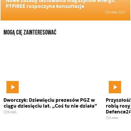
Nowe zasady testowania magazynów energii.
PTPiREE rozpoczyna konsultacje
2 min.
Mogą Cię zainteresować
Dworczyk: Dziewięciu prezesów PGZ w
Przyszłoś
ciągu dziesięciu lat. „Coś tu nie działa”
robią rosyj
Defence2
3 min.
1 min.