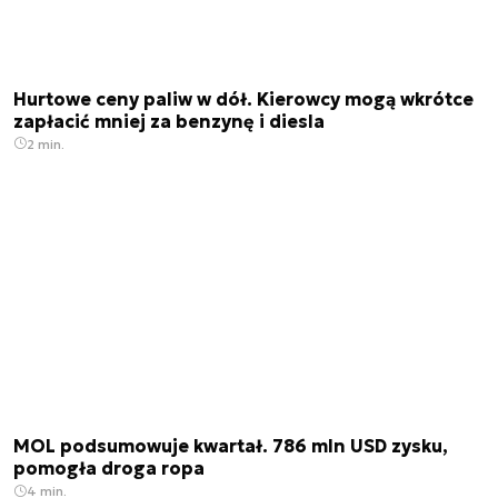
Hurtowe ceny paliw w dół. Kierowcy mogą wkrótce
zapłacić mniej za benzynę i diesla
2 min.
MOL podsumowuje kwartał. 786 mln USD zysku,
pomogła droga ropa
4 min.