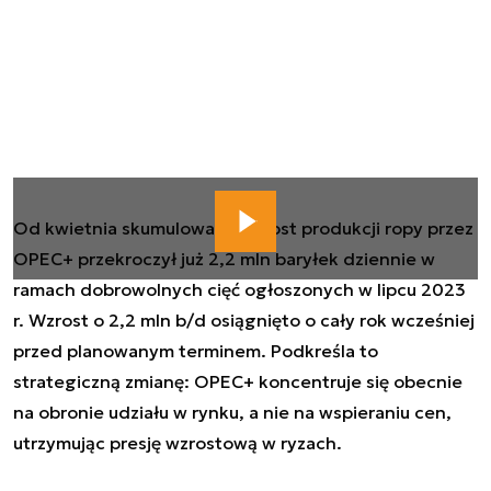
Od kwietnia skumulowany wzrost produkcji ropy przez
OPEC+ przekroczył już 2,2 mln baryłek dziennie w
ramach dobrowolnych cięć ogłoszonych w lipcu 2023
r. Wzrost o 2,2 mln b/d osiągnięto o cały rok wcześniej
przed planowanym terminem. Podkreśla to
strategiczną zmianę: OPEC+ koncentruje się obecnie
na obronie udziału w rynku, a nie na wspieraniu cen,
utrzymując presję wzrostową w ryzach.