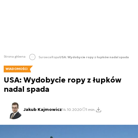
Strona główna
Surowce
Ropa
USA: Wydobycie ropy z łupków nadal spada
WIADOMOŚCI
USA: Wydobycie ropy z łupków
nadal spada
Jakub Kajmowicz
14.10.2020
1 min.