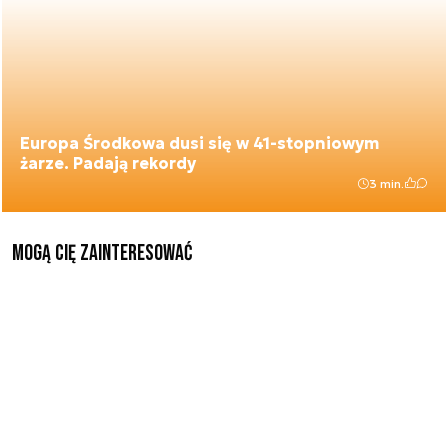
Europa Środkowa dusi się w 41-stopniowym
żarze. Padają rekordy
3 min.
Mogą Cię zainteresować