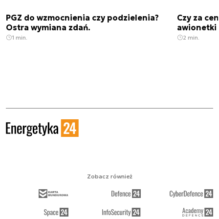
PGZ do wzmocnienia czy podzielenia?
Czy za cen
Ostra wymiana zdań.
awionetki 
1 min.
2 min.
Zobacz również