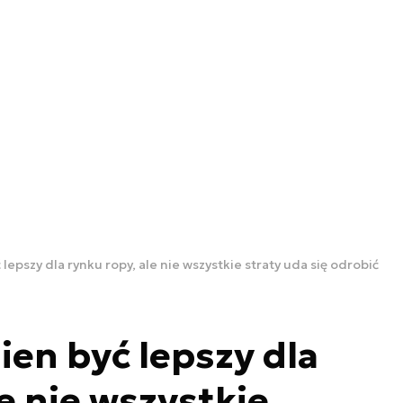
lepszy dla rynku ropy, ale nie wszystkie straty uda się odrobić
ien być lepszy dla
e nie wszystkie