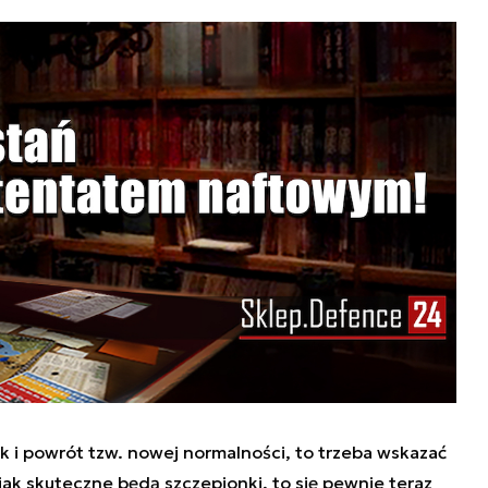
k i powrót tzw. nowej normalności, to trzeba wskazać
ak skuteczne będą szczepionki, to się pewnie teraz