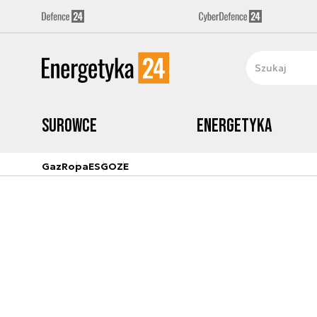
Surowce
Energetyka
Gaz
Ropa
ESG
OZE