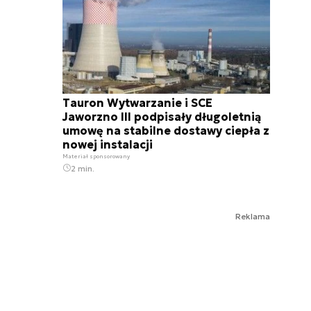
Tauron Wytwarzanie i SCE
Jaworzno III podpisały długoletnią
umowę na stabilne dostawy ciepła z
nowej instalacji
Materiał sponsorowany
2 min.
Reklama