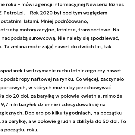
ie roku
– mówi agencji informacyjnej Newseria Biznes
E-Petrol.pl. –
Rok 2020 był pod tym względem
 ostatnimi latami. Mniej podróżowano,
trzeby motoryzacyjne, lotnicze, transportowe. Na
z nadpodażą surowcową. Nie należy się spodziewać,
ło. Ta zmiana może zająć nawet do dwóch lat, tak
spodarek i wstrzymanie ruchu lotniczego czy nawet
podaż ropy naftowej na rynku. Co więcej, zaczynało
nsportowych, w których można by przechowywać
ła do 20 dol. za baryłkę w połowie kwietnia, mimo że
9,7 mln baryłek dziennie i zdecydowali się na
egicznych. Dopiero po kilku tygodniach, na początku
 za baryłkę, a w połowie grudnia zbliżyła do 50 dol. To
na początku roku.