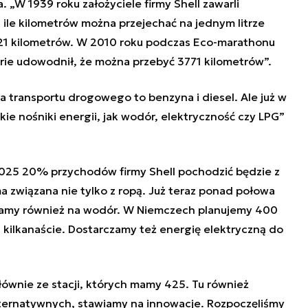
a. „W 1939 roku założyciele firmy Shell zawarli
, ile kilometrów można przejechać na jednym litrze
 21 kilometrów. W 2010 roku podczas Eco-marathonu
verie udowodnił, że można przebyć 3771 kilometrów”.
 transportu drogowego to benzyna i diesel. Ale już w
kie nośniki energii, jak wodór, elektryczność czy LPG”
2025 20% przychodów firmy Shell pochodzić będzie z
ma związana nie tylko z ropą. Już teraz ponad połowa
iamy również na wodór. W Niemczech planujemy 400
h kilkanaście. Dostarczamy też energię elektryczną do
łównie ze stacji, których mamy 425. Tu również
lternatywnych, stawiamy na innowacje. Rozpoczęliśmy