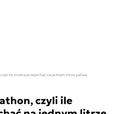
czyli ile można przejechać na jednym litrze paliwa
thon, czyli ile
hać na jednym litrze