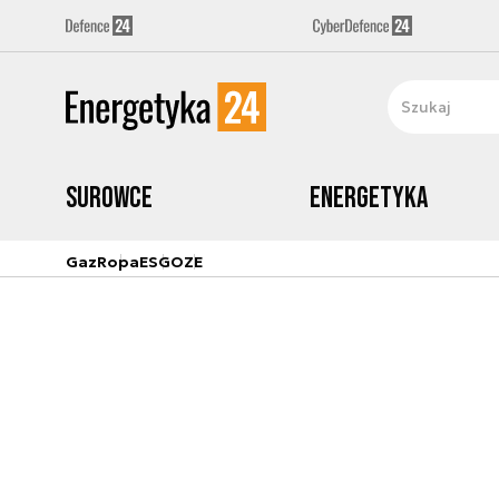
Surowce
Energetyka
Gaz
Ropa
ESG
OZE