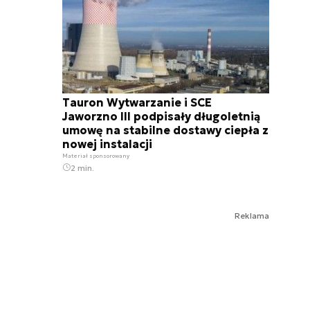
Tauron Wytwarzanie i SCE
Jaworzno III podpisały długoletnią
umowę na stabilne dostawy ciepła z
nowej instalacji
Materiał sponsorowany
2 min.
Reklama