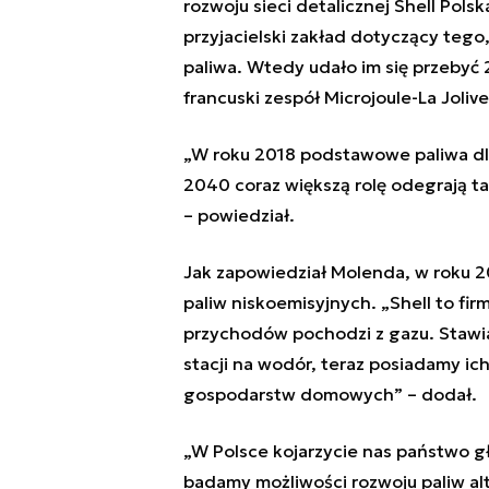
rozwoju sieci detalicznej Shell Polsk
przyjacielski zakład dotyczący tego
paliwa. Wtedy udało im się przebyć
francuski zespół Microjoule-La Joli
„W roku 2018 podstawowe paliwa dla
2040 coraz większą rolę odegrają ta
– powiedział.
Jak zapowiedział Molenda, w roku 
paliw niskoemisyjnych. „Shell to fir
przychodów pochodzi z gazu. Staw
stacji na wodór, teraz posiadamy ic
gospodarstw domowych” – dodał.
„W Polsce kojarzycie nas państwo g
badamy możliwości rozwoju paliw a