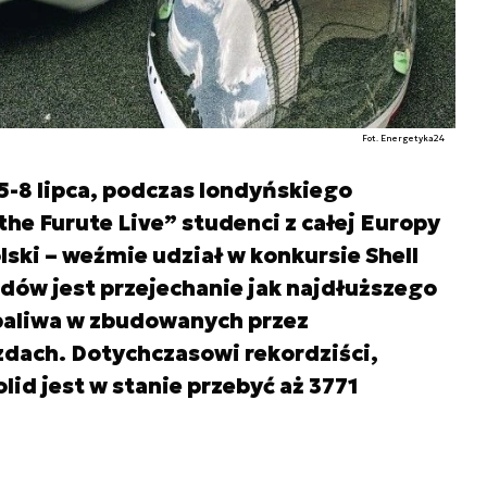
Fot. Energetyka24
5-8 lipca, podczas londyńskiego
he Furute Live” studenci z całej Europy
lski – weźmie udział w konkursie Shell
ów jest przejechanie jak najdłuższego
 paliwa w zbudowanych przez
zdach. Dotychczasowi rekordziści,
olid jest w stanie przebyć aż 3771