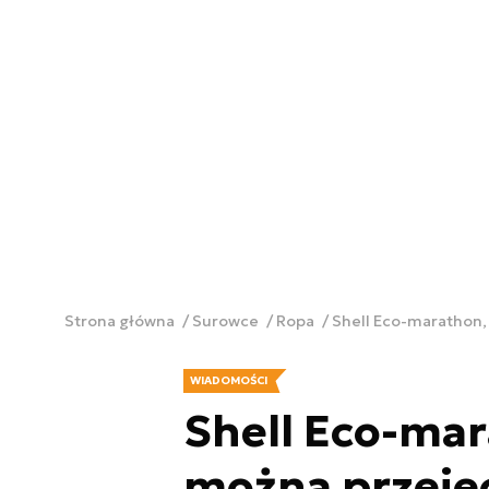
Strona główna
Surowce
Ropa
Shell Eco-marathon, 
WIADOMOŚCI
Shell Eco-mara
można przejec