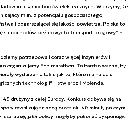
w ładowania samochodów elektrycznych. Wierzymy, że
nikający m.in. z potencjału gospodarczego,
twa i pogarszającej się jakości powietrza. Polska to
lotę samochodów ciężarowych i transport drogowy” –
dziemy potrzebowali coraz więcej inżynierów i
tego organizujemy Eco-marathon. To bardzo ważne, by
rały wydarzenia takie jak to, które ma na celu
icznych technologii” – stwierdził Molenda.
143 drużyny z całej Europy. Konkurs odbywa się na
poły rywalizują ze sobą przez ok. 40 minut, po czym
wylicza trasę, jaką bolidy mogłyby pokonać dysponując