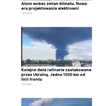
Atom wobec zmian klimatu. Nowa
era projektowania elektrowni
5 min.
Kolejne dwie rafinerie zaatakowane
przez Ukrainę. Jedna 1300 km od
linii frontu
2 min.