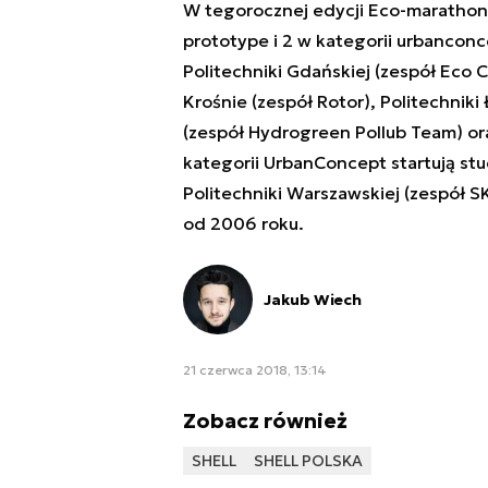
W tegorocznej edycji Eco-marathonu
prototype i 2 w kategorii urbanconce
Politechniki Gdańskiej (zespół Eco
Krośnie (zespół Rotor), Politechniki 
(zespół Hydrogreen Pollub Team) ora
kategorii UrbanConcept startują stud
Politechniki Warszawskiej (zespół S
od 2006 roku.
Jakub Wiech
21 czerwca 2018, 13:14
Zobacz również
SHELL
SHELL POLSKA