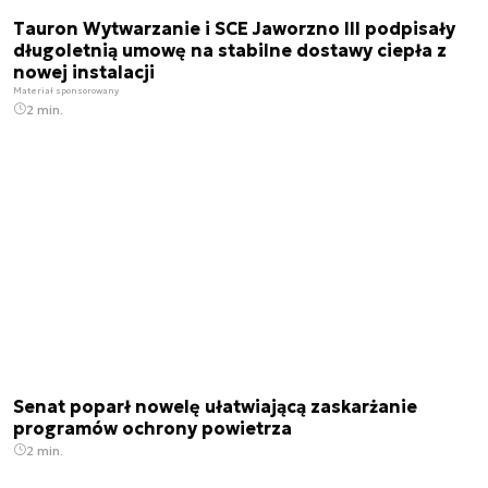
Tauron Wytwarzanie i SCE Jaworzno III podpisały
długoletnią umowę na stabilne dostawy ciepła z
nowej instalacji
Materiał sponsorowany
2 min.
Senat poparł nowelę ułatwiającą zaskarżanie
programów ochrony powietrza
2 min.