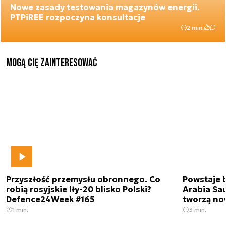
Nowe zasady testowania magazynów energii.
PTPiREE rozpoczyna konsultacje
2 min.
Mogą Cię zainteresować
Przyszłość przemysłu obronnego. Co
Powstaje 
robią rosyjskie Iły-20 blisko Polski?
Arabia Sau
Defence24Week #165
tworzą no
1 min.
3 min.