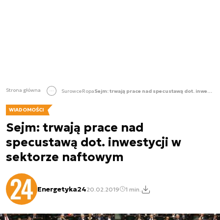
Strona główna
Surowce
Ropa
Sejm: trwają prace nad specustawą dot. inwestycji w sektorze naftowym
WIADOMOŚCI
Sejm: trwają prace nad
specustawą dot. inwestycji w
sektorze naftowym
Energetyka24
20.02.2019
1 min.