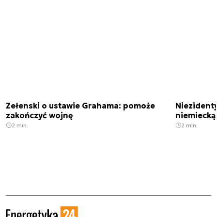
Zełenski o ustawie Grahama: pomoże
Niezident
zakończyć wojnę
niemiecką
2 min.
2 min.