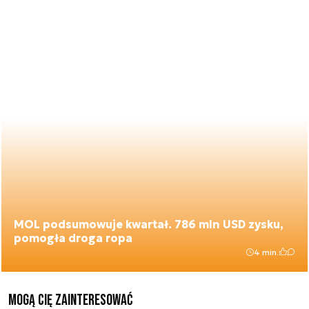
MOL podsumowuje kwartał. 786 mln USD zysku,
pomogła droga ropa
4 min.
Mogą Cię zainteresować