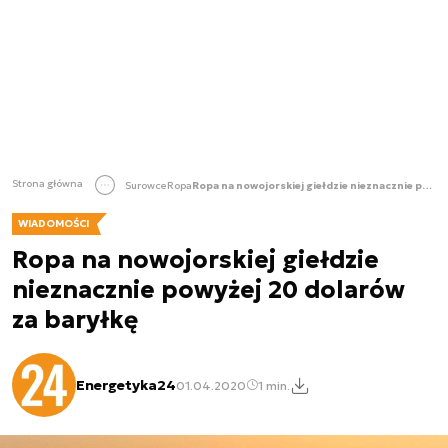
Strona główna
Surowce
Ropa
Ropa na nowojorskiej giełdzie nieznacznie powyżej 20 dolarów za baryłkę
WIADOMOŚCI
Ropa na nowojorskiej giełdzie
nieznacznie powyżej 20 dolarów
za baryłkę
Energetyka24
01.04.2020
1 min.