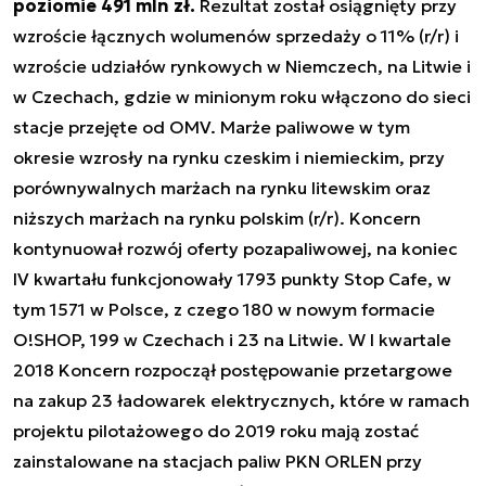
poziomie 491 mln zł.
Rezultat został osiągnięty przy
wzroście łącznych wolumenów sprzedaży o 11% (r/r) i
wzroście udziałów rynkowych w Niemczech, na Litwie i
w Czechach, gdzie w minionym roku włączono do sieci
stacje przejęte od OMV. Marże paliwowe w tym
okresie wzrosły na rynku czeskim i niemieckim, przy
porównywalnych marżach na rynku litewskim oraz
niższych marżach na rynku polskim (r/r). Koncern
kontynuował rozwój oferty pozapaliwowej, na koniec
IV kwartału funkcjonowały 1793 punkty Stop Cafe, w
tym 1571 w Polsce, z czego 180 w nowym formacie
O!SHOP, 199 w Czechach i 23 na Litwie. W I kwartale
2018 Koncern rozpoczął postępowanie przetargowe
na zakup 23 ładowarek elektrycznych, które w ramach
projektu pilotażowego do 2019 roku mają zostać
zainstalowane na stacjach paliw PKN ORLEN przy