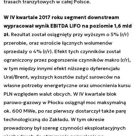
trasach tranzytowych w całej Polsce.
W IV kwartale 2017 roku segment downstream
wypracował wynik EBITDA LIFO na poziomie 1,6 mld
zł.
Rezultat został osiągnięty przy wyższym o 5% (r/r)
przerobie, oraz wzroście łącznych wolumenów
sprzedaży o 4% (r/r). Efekt tych czynników został
ograniczony przez pogorszenie czynników makro (r/r),
w tym między innymi efekt niższego dyferencjału
Ural/Brent, wyższych kosztów zużyć surowców na
własne potrzeby energetyczne oraz umocnienia kursu
PLN względem walut obcych. W IV kwartale blok
parowo-gazowy w Płocku osiągnął moc maksymalną
ok. 600 MWe, po raz pierwszy dostarczył także parę
technologiczną do Zakładu. W tym okresie
prowadzony był szereg czynności eksploatacyjnych