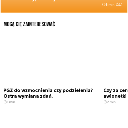
3 min.
Mogą Cię zainteresować
PGZ do wzmocnienia czy podzielenia?
Czy za cen
Ostra wymiana zdań.
awionetki 
1 min.
2 min.