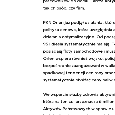
pracowników do domu. Tarcza Antyk
takich osób, czy firm.
PKN Orlen już podjął działania, któ
polityka cenowa, która uwzględnia 
działania optymalizacyjne. Od pocz
95 i diesla systematycznie maleją. 
posiadają floty samochodowe i muszą
Orlen wspiera również wojsko, policję
bezpośrednio zaangażowani w walkę
spadkowej tendencji cen ropy oraz 
systematycznie obniżać ceny paliw n
We wsparcie służby zdrowia aktywni
która na ten cel przeznacza 6 milion
Aktywów Państwowych w sprawie ud