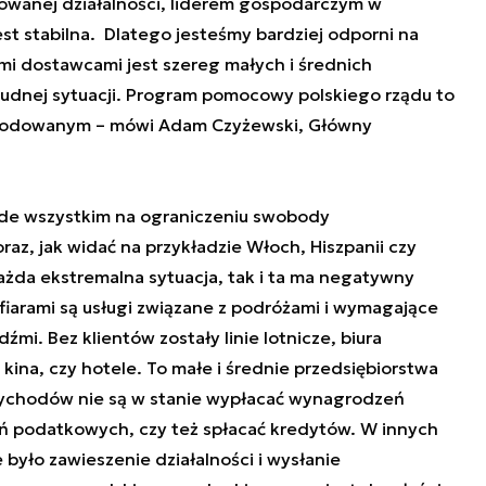
kowanej działalności, liderem gospodarczym w
est stabilna. Dlatego jesteśmy bardziej odporni na
ymi dostawcami jest szereg małych i średnich
 trudnej sytuacji. Program pomocowy polskiego rządu to
zkodowanym – mówi
Adam Czyżewski, Główny
de wszystkim na ograniczeniu swobody
raz, jak widać na przykładzie Włoch, Hiszpanii czy
 każda ekstremalna sytuacja, tak i ta ma negatywny
iarami są usługi związane z podróżami i wymagające
mi. Bez klientów zostały linie lotnicze, biura
, kina, czy hotele. To małe i średnie przedsiębiorstwa
zychodów nie są w stanie wypłacać wynagrodzeń
 podatkowych, czy też spłacać kredytów. W innych
e było zawieszenie działalności i wysłanie