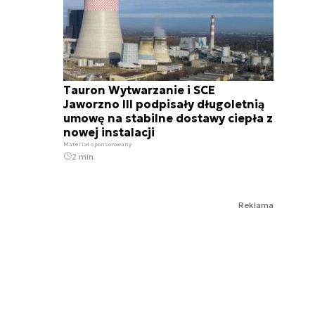
Tauron Wytwarzanie i SCE
Jaworzno III podpisały długoletnią
umowę na stabilne dostawy ciepła z
nowej instalacji
Materiał sponsorowany
2 min.
Reklama