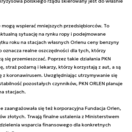
ryzysowa polskiego rządu skierowany jest do właśnie
re mogą wspierać mniejszych przedsiębiorców. To
aktualną sytuację na rynku ropy i podejmowane
ątku roku na stacjach własnych Orlenu ceny benzyny
To oznacza realne oszczędności dla tych, którzy
 się przemieszczać. Poprzez takie działania PKN
, straż pożarną i lekarzy, którzy korzystają z aut, a są
 z koronawirusem. Uwzględniając utrzymywanie się
stabilność pozostałych czynników, PKN ORLEN planuje
a stacjach.
e zaangażowała się też korporacyjna Fundacja Orlen,
ów złotych. Trwają finalne ustalenia z Ministerstwem
zielenia wsparcia finansowego dla konkretnych