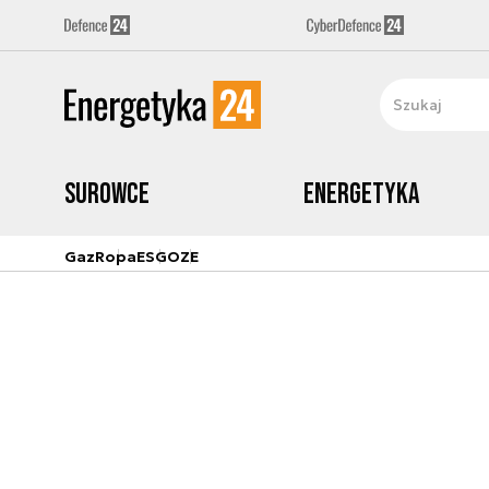
Surowce
Energetyka
Gaz
Ropa
ESG
OZE