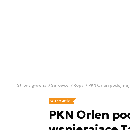
Strona główna
Surowce
Ropa
PKN Orlen podejmuje
WIADOMOŚCI
PKN Orlen po
wspierające 