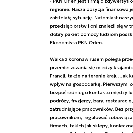
- PKN Orlen jest firmą o zdywersyfi
regionie. Nasza pozycja finansowa j
zaistniałą sytuację. Natomiast nasz
przedsiębiorstw i oni znaleźli się w
dobry pakiet pomocy ludziom pos
Ekonomista PKN Orlen.
Walka z koronawirusem polega prze
przemieszczania się między krajami o
Francji, także na terenie kraju. Jak
wpływ na gospodarkę. Pierwszymi of
bezpośredniego kontaktu między ludź
podróży, fryzjerzy, bary, restauracje
zatrudniające pracowników. Bez pr
pracownikom, regulować zobowiązań
firmach, takich jak sklepy, konieczn