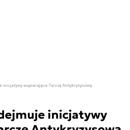
 inicjatywy wspierające Tarczę Antykryzysową
dejmuje inicjatywy
Tarczę Antykryzysową