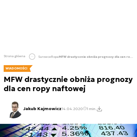
Strona główna
Surowce
Ropa
MFW drastycznie obniża prognozy dla cen ropy naftowej
WIADOMOŚCI
MFW drastycznie obniża prognozy
dla cen ropy naftowej
Jakub Kajmowicz
14.04.2020
1 min.