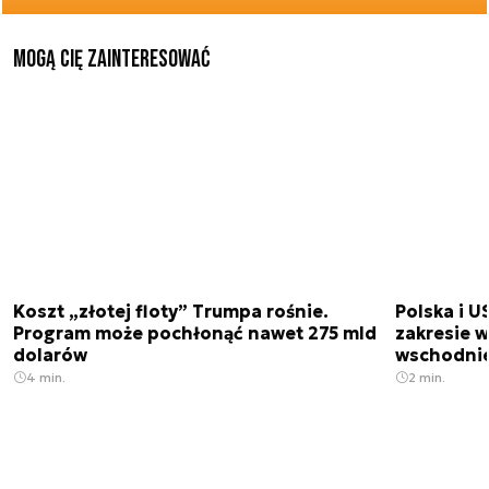
Mogą Cię zainteresować
Koszt „złotej floty” Trumpa rośnie.
Polska i U
Program może pochłonąć nawet 275 mld
zakresie 
dolarów
wschodnie
4 min.
2 min.