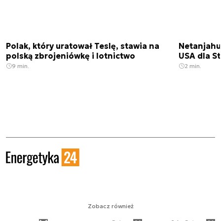
Polak, który uratował Teslę, stawia na
Netanjahu
polską zbrojeniówkę i lotnictwo
USA dla St
9 min.
2 min.
Zobacz również