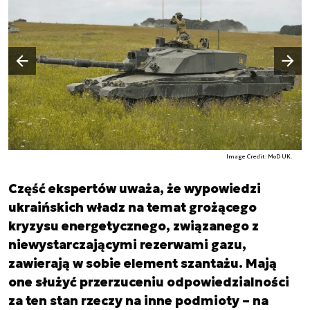
Następny slajd
Poprzedni slajd
Image Credit: MoD UK.
Część ekspertów uważa, że wypowiedzi
ukraińskich władz na temat grożącego
kryzysu energetycznego, związanego z
niewystarczającymi rezerwami gazu,
zawierają w sobie element szantażu. Mają
one służyć przerzuceniu odpowiedzialności
za ten stan rzeczy na inne podmioty – na