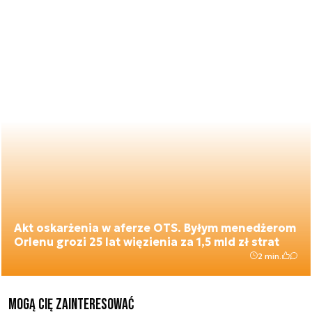
Akt oskarżenia w aferze OTS. Byłym menedżerom
Orlenu grozi 25 lat więzienia za 1,5 mld zł strat
2 min.
Mogą Cię zainteresować