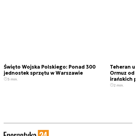
Święto Wojska Polskiego: Ponad 300
Teheran uz
jednostek sprzętu w Warszawie
Ormuz od 
irańskich
3 min.
2 min.