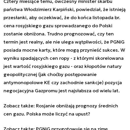
Cztery miesiące temu, ówczesny minister skarbu
państwa Włodzimierz Karpiński, powiedział, że istnieją
przesłanki, aby oczekiwać, że do końca listopada br.
cena rosyjskiego gazu sprowadzanego do Polski
zostanie obniżona. Trudno prognozować, czy ten
termin jest realny, ale nie ulega wątpliwości, że PGNiG
posiada mocne karty, które mogą przynieść sukces. W
wyniku spadających cen ropy - z którymi skorelowana
jest wartość rosyjskiego gazu - oraz kłopotów natury
geopolitycznej (jak choćby postępowanie
antymonopolowe KE czy zachodnie sankcje) pozycja
negocjacyjna Gazpromu jest najsłabsza od wielu lat.
Zobacz także:
Rosjanie obniżają prognozy średnich
cen gazu. Polska może liczyć na upust?
Zobacz także:
PGNiG przygotowuje się na zimę.