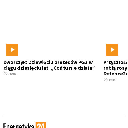
Dworczyk: Dziewięciu prezesów PGZ w
Przyszłoś
ciągu dziesięciu lat. „Coś tu nie działa”
robią rosyj
Defence2
3 min.
1 min.