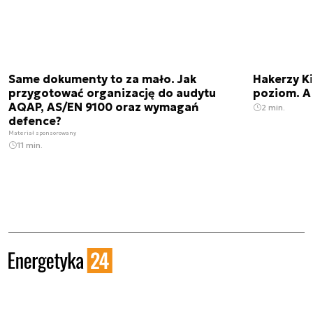
Same dokumenty to za mało. Jak
Hakerzy K
przygotować organizację do audytu
poziom. AI
AQAP, AS/EN 9100 oraz wymagań
2 min.
defence?
Materiał sponsorowany
11 min.