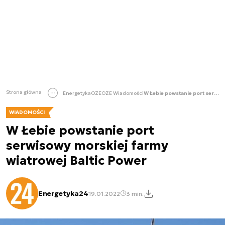
Strona główna
Energetyka
OZE
OZE Wiadomości
W Łebie powstanie port serwisowy morskiej farmy wiatrowej Baltic Power
WIADOMOŚCI
W Łebie powstanie port
serwisowy morskiej farmy
wiatrowej Baltic Power
Energetyka24
19.01.2022
3 min.