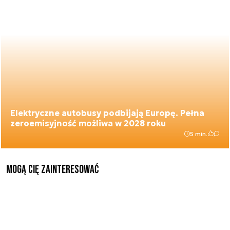
Elektryczne autobusy podbijają Europę. Pełna
zeroemisyjność możliwa w 2028 roku
5 min.
Mogą Cię zainteresować