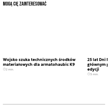
Mogą Cię zainteresować
Wojsko szuka technicznych środków
25 lat Dn
materiałowych dla armatohaubic K9
głównym p
edycji
2 min.
3 min.