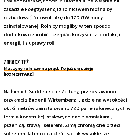
Frauenhofera wychodzi z założenia, że właśnie na
zasadzie koegzystencji z rolnictwem można by
rozbudować fotowoltaikę do 170 GW mocy
zainstalowanej. Rolnicy mogliby w ten sposób
dodatkowo zarobić, czerpiąc korzyści i z produkcji
energii, i z uprawy roli.
Zobacz też
Maszyny rolnicze na prąd. To już się dzieje
[KOMENTARZ]
Na łamach Süddeutsche Zeitung przedstawiono
przykład z Badenii-Wirtembergii, gdzie na wysokości
ok. 6 metrów zainstalowano 720 paneli słonecznych w
formie konstrukcji stalowych nad ziemniakami,
pszenicą, trawą i selerem. Zimą chronią one przed
śniegiem, latem dają cień i są tak wysokie, że