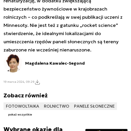
renaturyzację, w dodatku zwiększającą
bezpieczeństwo żywnościowe w krajobrazach
rolniczych – co podkreślają w swej publikacji uczeni z
Minnesoty. Nie jest też z gatunku „rocket science”
stwierdzenie, że idealnymi lokalizacjami do
umieszczenia rzędów paneli słonecznych są tereny
zaburzone nie wcześniej nienaruszone.
Magdalena Kawalec-Segond
19 marca 2024, 09:29
Zobacz również
FOTOWOLTAIKA
ROLNICTWO
PANELE SŁONECZNE
pokaż wszystkie
Wybrane okazje dla