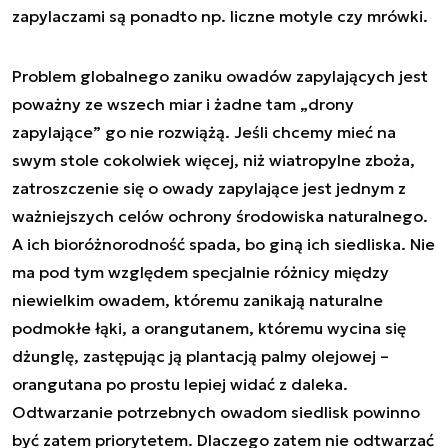
zapylaczami są ponadto np. liczne motyle czy mrówki.
Problem globalnego zaniku owadów zapylających jest
poważny ze wszech miar i żadne tam „drony
zapylające” go nie rozwiążą. Jeśli chcemy mieć na
swym stole cokolwiek więcej, niż wiatropylne zboża,
zatroszczenie się o owady zapylające jest jednym z
ważniejszych celów ochrony środowiska naturalnego.
A ich bioróżnorodność spada, bo giną ich siedliska. Nie
ma pod tym względem specjalnie różnicy między
niewielkim owadem, któremu zanikają naturalne
podmokłe łąki, a orangutanem, któremu wycina się
dżunglę, zastępując ją plantacją palmy olejowej –
orangutana po prostu lepiej widać z daleka.
Odtwarzanie potrzebnych owadom siedlisk powinno
być zatem priorytetem. Dlaczego zatem nie odtwarzać