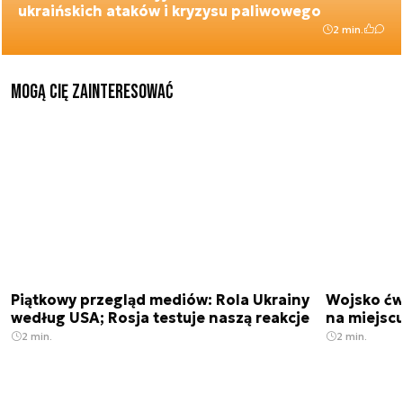
ukraińskich ataków i kryzysu paliwowego
2 min.
Mogą Cię zainteresować
Piątkowy przegląd mediów: Rola Ukrainy
Wojsko ćwi
według USA; Rosja testuje naszą reakcje
na miejsc
2 min.
2 min.