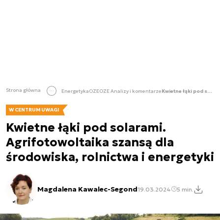
Strona główna
Energetyka
OZE
OZE Analizy i komentarze
Kwietne łąki pod solarami. Agrifotowoltaika szansą dla środowiska, rolnictwa i energetyki
W CENTRUM UWAGI
Kwietne łąki pod solarami.
Agrifotowoltaika szansą dla
środowiska, rolnictwa i energetyki
Magdalena Kawalec-Segond
19.03.2024
5 min.