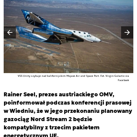
Następny slajd
Poprzedni slajd
VSS Unity szybuje nad kalifornijskim Mojave Air and Space Port. Fot. Virgin Galactic via
Facebook
Rainer Seel, prezes austriackiego OMV,
poinformował podczas konferencji prasowej
w Wiedniu, że w jego przekonaniu planowany
gazociąg Nord Stream 2 będzie
kompatybilny z trzecim pakietem
energetycznym UE.