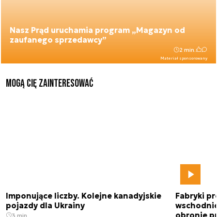
Nasz Prąd uruchamia program „Magazyn od
zaufanego sprzedawcy”
2 min.
Materiał sponsorowany
Mogą Cię zainteresować
Imponujące liczby. Kolejne kanadyjskie
Fabryki pr
pojazdy dla Ukrainy
wschodnie
obronie p
3 min.