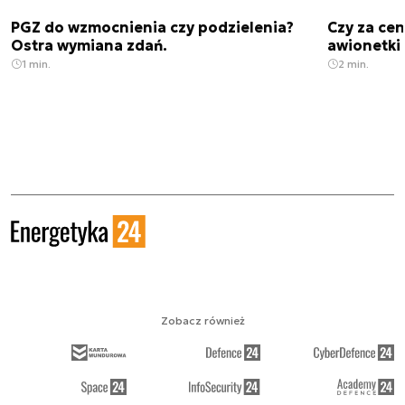
PGZ do wzmocnienia czy podzielenia?
Czy za cen
Ostra wymiana zdań.
awionetki 
1 min.
2 min.
Zobacz również