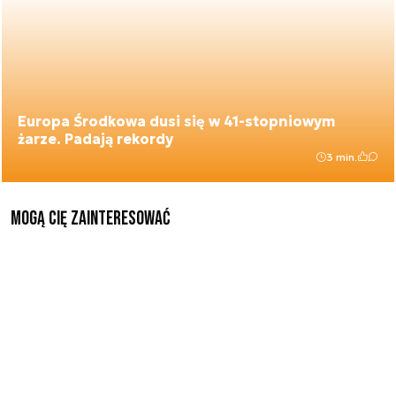
Europa Środkowa dusi się w 41-stopniowym
żarze. Padają rekordy
3 min.
Mogą Cię zainteresować