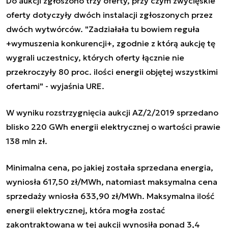
Do aukcji zgłoszono trzy oferty, przy czym zwycięskie
oferty dotyczyły dwóch instalacji zgłoszonych przez
dwóch wytwórców. "Zadziałała tu bowiem reguła
+wymuszenia konkurencji+, zgodnie z którą aukcję tę
wygrali uczestnicy, których oferty łącznie nie
przekroczyły 80 proc. ilości energii objętej wszystkimi
ofertami" - wyjaśnia URE.
W wyniku rozstrzygnięcia aukcji AZ/2/2019 sprzedano
blisko 220 GWh energii elektrycznej o wartości prawie
138 mln zł.
Minimalna cena, po jakiej została sprzedana energia,
wyniosła 617,50 zł/MWh, natomiast maksymalna cena
sprzedaży wniosła 633,90 zł/MWh. Maksymalna ilość
energii elektrycznej, która mogła zostać
zakontraktowana w tej aukcji wynosiła ponad 3,4