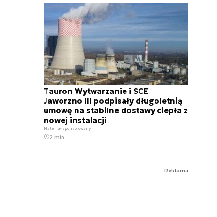
Tauron Wytwarzanie i SCE
Jaworzno III podpisały długoletnią
umowę na stabilne dostawy ciepła z
nowej instalacji
Materiał sponsorowany
2 min.
Reklama