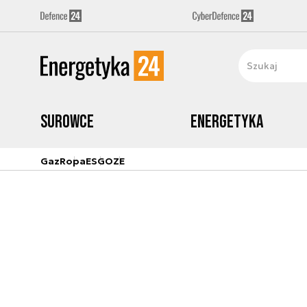
Surowce
Energetyka
Gaz
Ropa
ESG
OZE