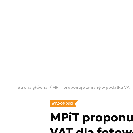
Strona główna
MPiT proponuje zmianę w podatku VAT d
WIADOMOŚCI
MPiT proponu
VAT dla fotow