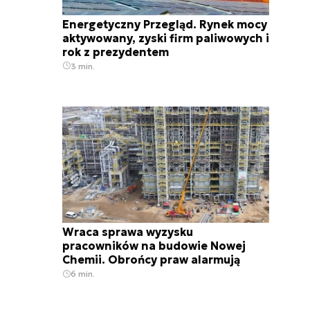
Energetyczny Przegląd. Rynek mocy
aktywowany, zyski firm paliwowych i
rok z prezydentem
3 min.
Wraca sprawa wyzysku
pracowników na budowie Nowej
Chemii. Obrońcy praw alarmują
6 min.