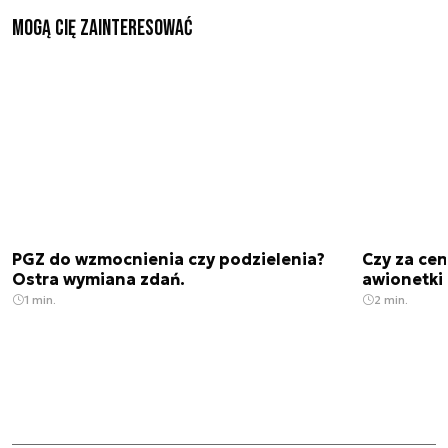
Mogą Cię zainteresować
PGZ do wzmocnienia czy podzielenia?
Czy za cen
Ostra wymiana zdań.
awionetki 
1 min.
2 min.