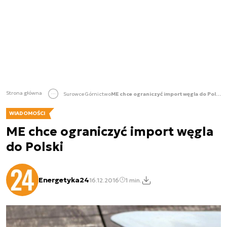
Strona główna
Surowce
Górnictwo
ME chce ograniczyć import węgla do Polski
WIADOMOŚCI
ME chce ograniczyć import węgla
do Polski
Energetyka24
16.12.2016
1 min.