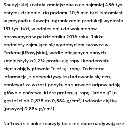
Saudyjskiej została zmniejszona o co najmniej 486 tys.
baryłek dziennie, do poziomu 10,6 mln b/d. Natomiast
w przypadku Kuwejtu ograniczenie produkcji wyniosło
131 tys. b/d, w odniesieniu do wolumenów
notowanych w październiku 2016 roku. Także
podmioty zajmujące się wydobyciem surowca w
Federacji Rosyjskiej, wedle oficjalnych danych
zmniejszyły o 1,2% produkcję ropy i kondensatu -
cięcia objęły głównie "ciężką" ropę. To istotna
informacja, z perspektywy kształtowania się cen,
ponieważ za wzrost popytu na surowiec odpowiadają
głównie państwa, które preferują ropę "średnią" (o
gęstości od 0,878 do 0,884 g/cm³) i właśnie ciężką
(powyżej 0,884 g/cm³).
Naftową sielankę zburzyły bolesne dane napływające z