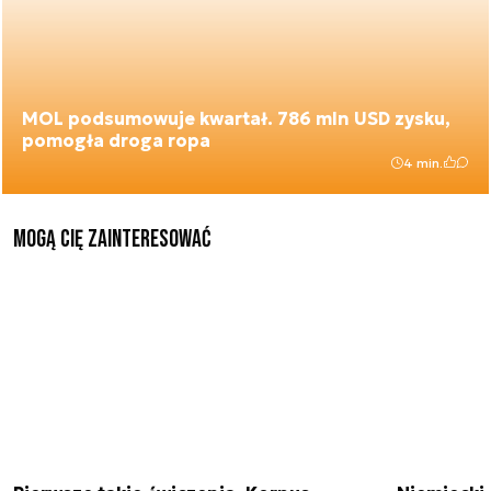
MOL podsumowuje kwartał. 786 mln USD zysku,
pomogła droga ropa
4 min.
Mogą Cię zainteresować