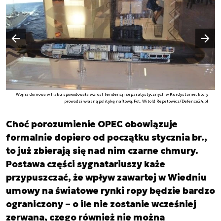
Następny slajd
Poprzedni slajd
Wojna domowa w Iraku spowodowała wzrost tendencji separatystycznych w Kurdystanie, który
prowadzi własną politykę naftową. Fot. Witold Repetowicz/Defence24.pl
Choć porozumienie OPEC obowiązuje
formalnie dopiero od początku stycznia br.,
to już zbierają się nad nim czarne chmury.
Postawa części sygnatariuszy każe
przypuszczać, że wpływ zawartej w Wiedniu
umowy na światowe rynki ropy będzie bardzo
ograniczony – o ile nie zostanie wcześniej
zerwana, czego również nie można