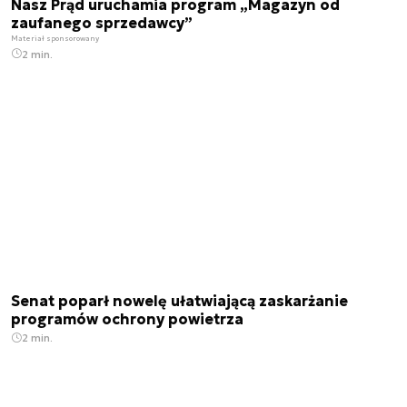
Nasz Prąd uruchamia program „Magazyn od
zaufanego sprzedawcy”
Materiał sponsorowany
2 min.
Senat poparł nowelę ułatwiającą zaskarżanie
programów ochrony powietrza
2 min.