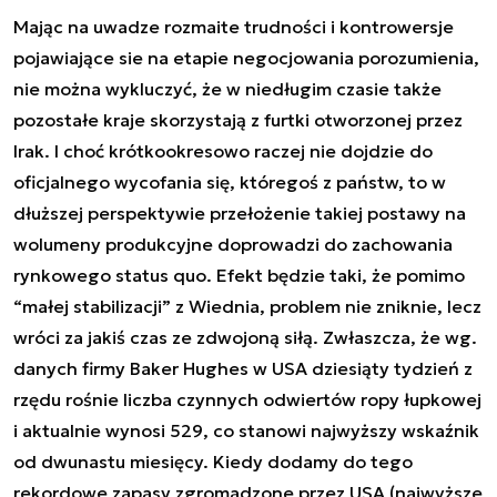
Mając na uwadze rozmaite trudności i kontrowersje
pojawiające sie na etapie negocjowania porozumienia,
nie można wykluczyć, że w niedługim czasie także
pozostałe kraje skorzystają z furtki otworzonej przez
Irak. I choć krótkookresowo raczej nie dojdzie do
oficjalnego wycofania się, któregoś z państw, to w
dłuższej perspektywie przełożenie takiej postawy na
wolumeny produkcyjne doprowadzi do zachowania
rynkowego status quo. Efekt będzie taki, że pomimo
“małej stabilizacji” z Wiednia, problem nie zniknie, lecz
wróci za jakiś czas ze zdwojoną siłą. Zwłaszcza, że wg.
danych firmy Baker Hughes w USA dziesiąty tydzień z
rzędu rośnie liczba czynnych odwiertów ropy łupkowej
i aktualnie wynosi 529, co stanowi najwyższy wskaźnik
od dwunastu miesięcy. Kiedy dodamy do tego
rekordowe zapasy zgromadzone przez USA (najwyższe