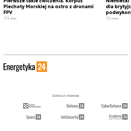
Pierwsze takie ćwiczenia. Korpus
Niemiecki 
Piechoty Morskiej na ostro z dronami
dla brytyjs
FPV
podwykon
3 min.
2 min.
Zobacz również