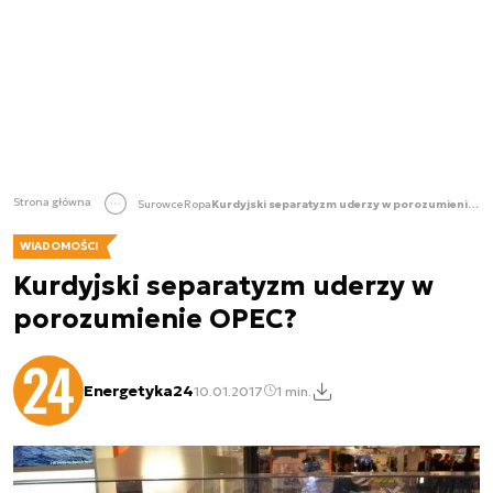
Strona główna
Surowce
Ropa
Kurdyjski separatyzm uderzy w porozumienie OPEC?
WIADOMOŚCI
Kurdyjski separatyzm uderzy w
porozumienie OPEC?
Energetyka24
10.01.2017
1 min.