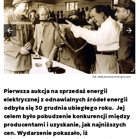
Następny slajd
Poprzedni slajd
Fot. www.acciona-energia.com
Pierwsza aukcja na sprzedaż energii
elektrycznej z odnawialnych źródeł energii
odbyła się 30 grudnia ubiegłego roku. Jej
celem było pobudzenie konkurencji między
producentami i uzyskanie, jak najniższych
cen. Wydarzenie pokazało, iż