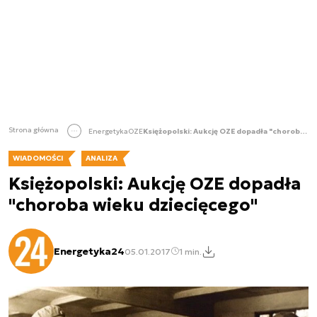
Strona główna
Energetyka
OZE
Księżopolski: Aukcję OZE dopadła "choroba wieku dziecięcego"
WIADOMOŚCI
ANALIZA
Księżopolski: Aukcję OZE dopadła
"choroba wieku dziecięcego"
Energetyka24
05.01.2017
1 min.