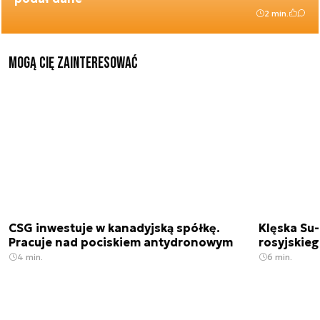
2 min.
Mogą Cię zainteresować
CSG inwestuje w kanadyjską spółkę.
Klęska Su-
Pracuje nad pociskiem antydronowym
rosyjskie
4 min.
6 min.