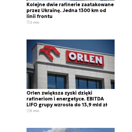
Kolejne dwie rafinerie zaatakowane
przez Ukrainę. Jedna 1300 km od
linii frontu
2 min.
Orlen zwiększa zyski dzięki
rafineriom i energetyce. EBITDA
LIFO grupy wzrosła do 13,9 mld zł
5 min.