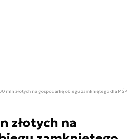
00 mln złotych na gospodarkę obiegu zamkniętego dla MŚP
n złotych na
biegu zamkniętego