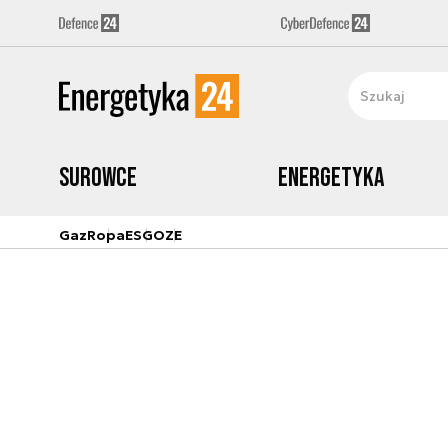
Surowce
Energetyka
Gaz
Ropa
ESG
OZE