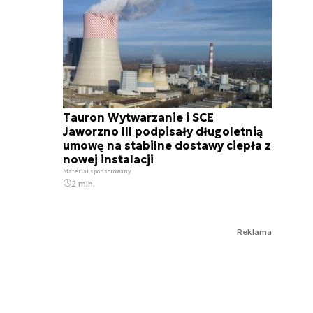
Tauron Wytwarzanie i SCE
Jaworzno III podpisały długoletnią
umowę na stabilne dostawy ciepła z
nowej instalacji
Materiał sponsorowany
2 min.
Reklama