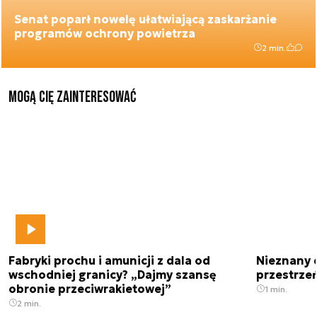
Senat poparł nowelę ułatwiającą zaskarżanie
programów ochrony powietrza
2 min.
Mogą Cię zainteresować
Fabryki prochu i amunicji z dala od
Nieznany 
wschodniej granicy? „Dajmy szansę
przestrze
obronie przeciwrakietowej”
1 min.
2 min.