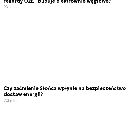
rekordy OZE i buduje elektrownie węglowe?
6 min.
Czy zaćmienie Słońca wpłynie na bezpieczeństwo
dostaw energii?
2 min.