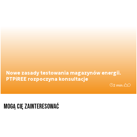
Nowe zasady testowania magazynów energii.
PTPiREE rozpoczyna konsultacje
2 min.
Mogą Cię zainteresować