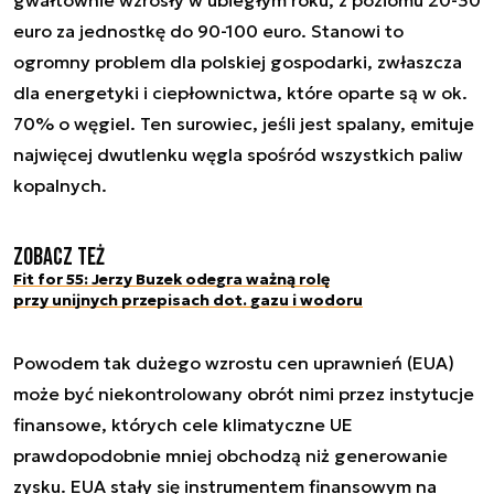
gwałtownie wzrosły w ubiegłym roku, z poziomu 20-30
euro za jednostkę do 90-100 euro. Stanowi to
ogromny problem dla polskiej gospodarki, zwłaszcza
dla energetyki i ciepłownictwa, które oparte są w ok.
70% o węgiel. Ten surowiec, jeśli jest spalany, emituje
najwięcej dwutlenku węgla spośród wszystkich paliw
kopalnych.
Zobacz też
Fit for 55: Jerzy Buzek odegra ważną rolę
przy unijnych przepisach dot. gazu i wodoru
Powodem tak dużego wzrostu cen uprawnień (EUA)
może być niekontrolowany obrót nimi przez instytucje
finansowe, których cele klimatyczne UE
prawdopodobnie mniej obchodzą niż generowanie
zysku. EUA stały się instrumentem finansowym na