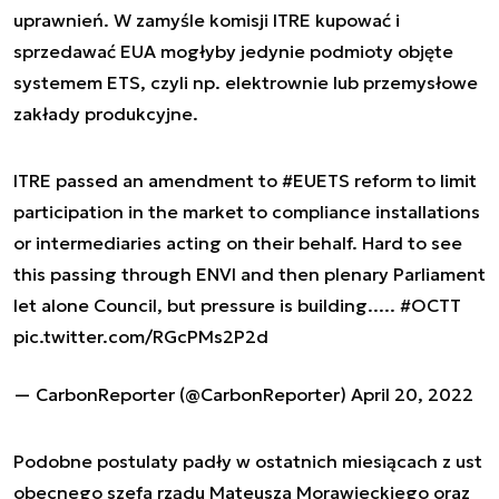
uprawnień. W zamyśle komisji ITRE kupować i
sprzedawać EUA mogłyby jedynie podmioty objęte
systemem ETS, czyli np. elektrownie lub przemysłowe
zakłady produkcyjne.
ITRE passed an amendment to
#EUETS
reform to limit
participation in the market to compliance installations
or intermediaries acting on their behalf. Hard to see
this passing through ENVI and then plenary Parliament
let alone Council, but pressure is building.....
#OCTT
pic.twitter.com/RGcPMs2P2d
— CarbonReporter (@CarbonReporter)
April 20, 2022
Podobne postulaty padły w ostatnich miesiącach z ust
obecnego szefa rządu Mateusza Morawieckiego oraz