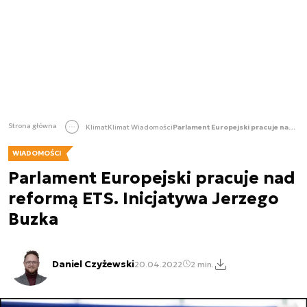
Strona główna
Klimat
Klimat Wiadomości
Parlament Europejski pracuje nad reformą ETS. Inicjatywa Jerzego Buzka
WIADOMOŚCI
Parlament Europejski pracuje nad
reformą ETS. Inicjatywa Jerzego
Buzka
Daniel Czyżewski
20.04.2022
2 min.