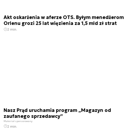
Akt oskarżenia w aferze OTS. Byłym menedżerom
Orlenu grozi 25 lat więzienia za 1,5 mld zł strat
2 min.
Nasz Prąd uruchamia program „Magazyn od
zaufanego sprzedawcy”
Materiał sponsorowany
2 min.