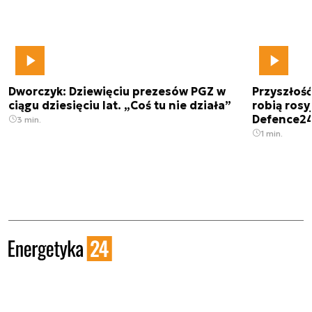
Dworczyk: Dziewięciu prezesów PGZ w
Przyszłoś
ciągu dziesięciu lat. „Coś tu nie działa”
robią rosyj
Defence2
3 min.
1 min.