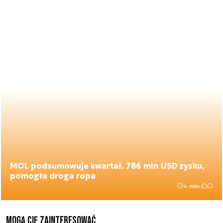
MOL podsumowuje kwartał. 786 mln USD zysku,
pomogła droga ropa
4 min.
Mogą Cię zainteresować