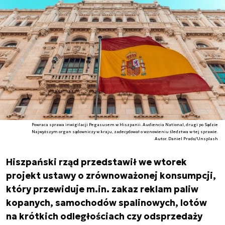
Powraca sprawa inwigilacji Pegasusem w Hiszpanii. Audiencia National, drugi po Sądzie
Najwyższym organ sądowniczy w kraju, zadecydował o wznowieniu śledztwa w tej sprawie.
Autor. Daniel Prado/Unsplash
Hiszpański rząd przedstawił we wtorek
projekt ustawy o zrównoważonej konsumpcji,
który przewiduje m.in. zakaz reklam paliw
kopanych, samochodów spalinowych, lotów
na krótkich odległościach czy odsprzedaży