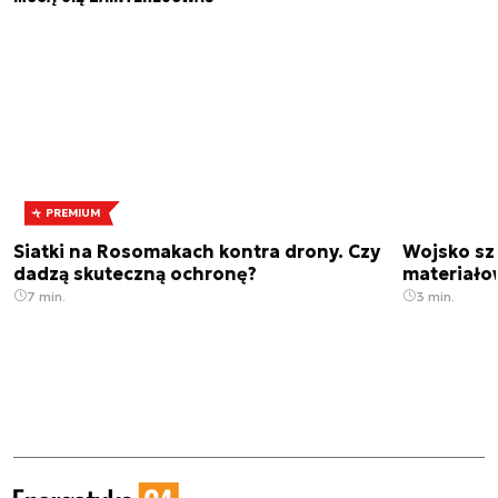
PREMIUM
Siatki na Rosomakach kontra drony. Czy
Wojsko sz
dadzą skuteczną ochronę?
materiało
7 min.
3 min.