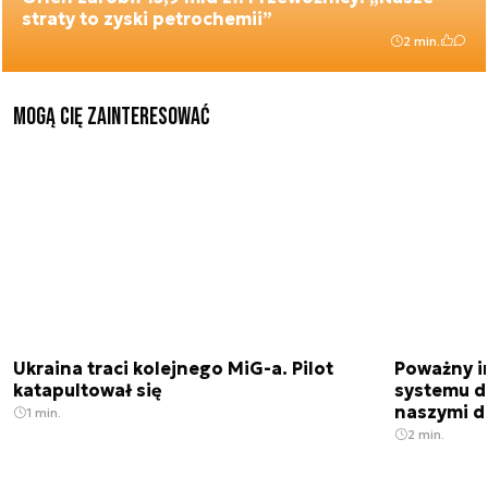
straty to zyski petrochemii”
2 min.
Mogą Cię zainteresować
Ukraina traci kolejnego MiG-a. Pilot
Poważny i
katapultował się
systemu d
naszymi d
1 min.
2 min.