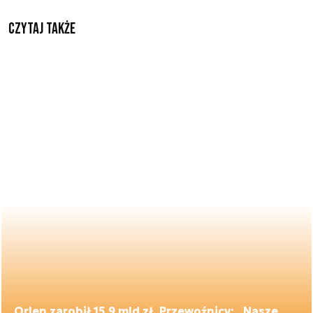
Czytaj także
Orlen zarobił 15,9 mld zł. Przewoźnicy: „Nasze