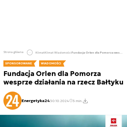
Strona główna
Klimat
Klimat Wiadomości
Fundacja Orlen dla Pomorza wesprze działania na rzecz Bałtyku
SPONSOROWANE
WIADOMOŚCI
Fundacja Orlen dla Pomorza
wesprze działania na rzecz Bałtyku
Energetyka24
30.10.2024
3 min.