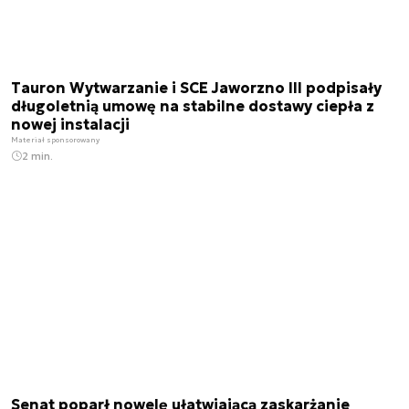
Tauron Wytwarzanie i SCE Jaworzno III podpisały
długoletnią umowę na stabilne dostawy ciepła z
nowej instalacji
Materiał sponsorowany
2 min.
Senat poparł nowelę ułatwiającą zaskarżanie