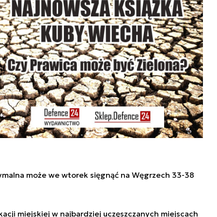
malna może we wtorek sięgnąć na Węgrzech 33-38
cji miejskiej w najbardziej uczęszczanych miejscach