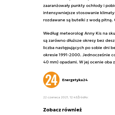
zaaranżowały punkty ochłody i pobi
intensywniejsze stosowanie klimaty
rozdawane są butelki z wodą pitną. 
Według meteorolog Anny Kis na sku
są zarówno dłuższe okresy bez desz
liczba następujących po sobie dni b
okresie 1991-2000. Jednocześnie cor
40 mm) opadami. W jej ocenie oba zj
Energetyka24
22 czerwca 2021, 12:45
Źródło:
Zobacz również