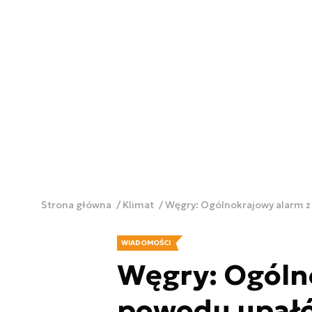
Strona główna
Klimat
Węgry: Ogólnokrajowy alarm z
WIADOMOŚCI
Węgry: Ogóln
powodu upałó