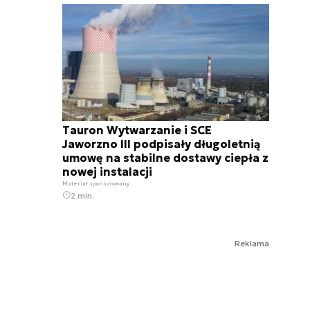
Tauron Wytwarzanie i SCE
Jaworzno III podpisały długoletnią
umowę na stabilne dostawy ciepła z
nowej instalacji
Materiał sponsorowany
2 min.
Reklama