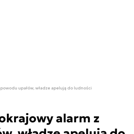
 powodu upałów, władze apelują do ludności
okrajowy alarm z
w, władze apelują do