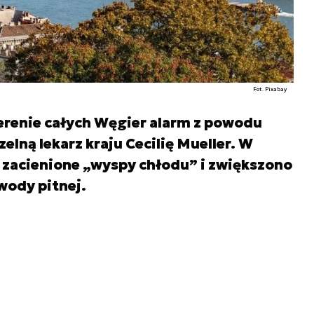
Fot. Pixabay
erenie całych Węgier alarm z powodu
elną lekarz kraju Cecilię Mueller. W
zacienione „wyspy chłodu” i zwiększono
wody pitnej.