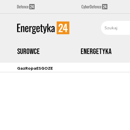
Surowce
Energetyka
Gaz
Ropa
ESG
OZE