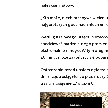
nakryciami głowy.
„Kto może, niech przebywa w cieni
najgorętszych godzinach niech unika 
Według Krajowego Urzędu Meteorol
spodziewać bardzo silnego promienio
ekstremalnie silnego. W tym drugim
20 minut może zakończyć się popar
Ostrzeżenie przed upałem ogłasza s
dni z rzędu osiągnie lub przekroczy
trzy dni osiągnie 27 stopni C.