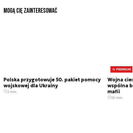
Mogą Cię zainteresować
PREMIUM
Polska przygotowuje 50. pakiet pomocy
Wojna cien
wojskowej dla Ukrainy
wspólna br
mafii
2 min.
10 min.