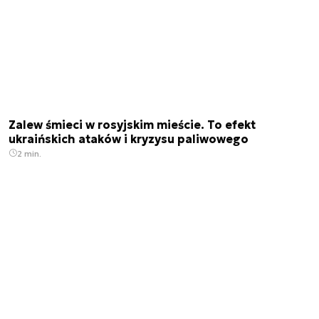
Zalew śmieci w rosyjskim mieście. To efekt
ukraińskich ataków i kryzysu paliwowego
2 min.