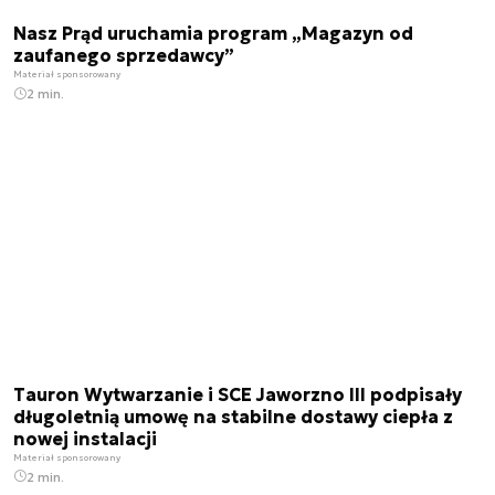
Nasz Prąd uruchamia program „Magazyn od
zaufanego sprzedawcy”
Materiał sponsorowany
2 min.
Tauron Wytwarzanie i SCE Jaworzno III podpisały
długoletnią umowę na stabilne dostawy ciepła z
nowej instalacji
Materiał sponsorowany
2 min.