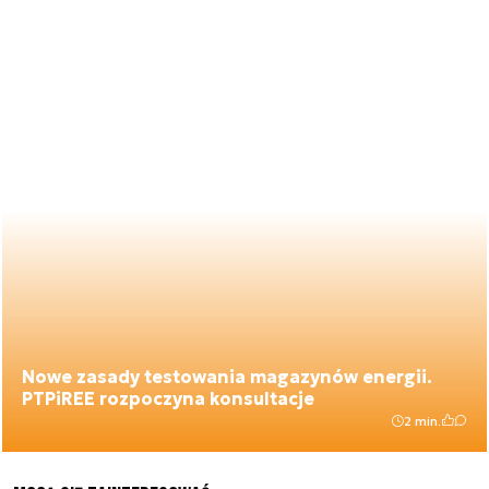
Nowe zasady testowania magazynów energii.
PTPiREE rozpoczyna konsultacje
2 min.