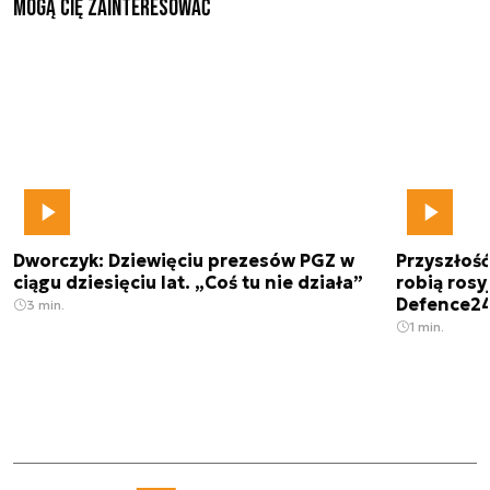
Mogą Cię zainteresować
Dworczyk: Dziewięciu prezesów PGZ w
Przyszłoś
ciągu dziesięciu lat. „Coś tu nie działa”
robią rosyj
Defence2
3 min.
1 min.