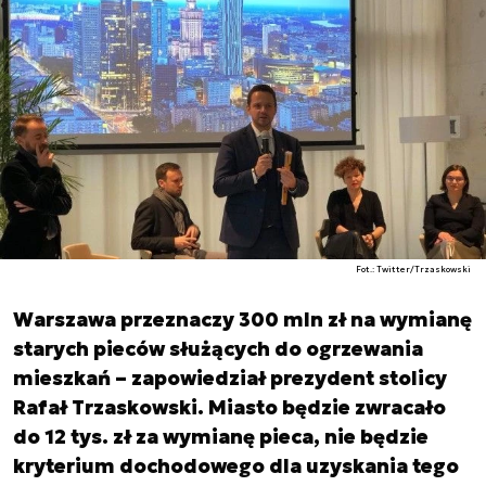
Fot.: Twitter/Trzaskowski
Warszawa przeznaczy 300 mln zł na wymianę
starych pieców służących do ogrzewania
mieszkań – zapowiedział prezydent stolicy
Rafał Trzaskowski. Miasto będzie zwracało
do 12 tys. zł za wymianę pieca, nie będzie
kryterium dochodowego dla uzyskania tego