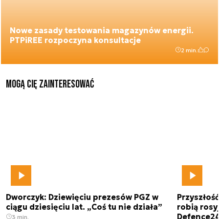
Nowe zasady testowania magazynów energii.
PTPiREE rozpoczyna konsultacje
2 min.
Mogą Cię zainteresować
Dworczyk: Dziewięciu prezesów PGZ w
Przyszłoś
ciągu dziesięciu lat. „Coś tu nie działa”
robią rosyj
Defence2
3 min.