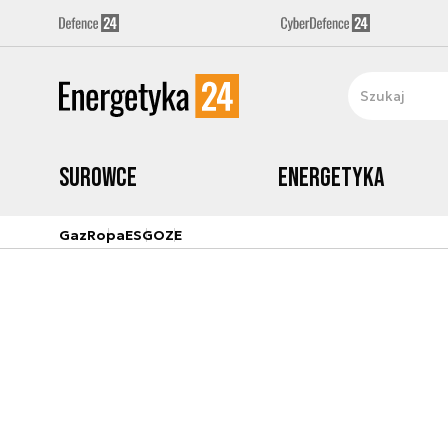
Surowce
Energetyka
Gaz
Ropa
ESG
OZE