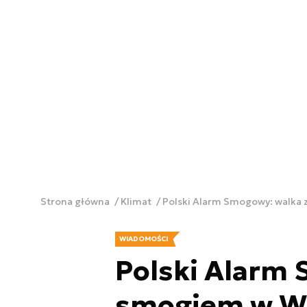
Strona główna
Klimat
Polski Alarm Smogowy: walka 
WIADOMOŚCI
Polski Alarm
smogiem w Wa