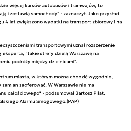
ędzie więcej kursów autobusów i tramwajów, to
ają i zostawią samochody" - zaznaczył. Jako przykład
u 4 lat zwiększono wydatki na transport zbiorowy i na
ieczyszczeniami transportowymi uznał rozszerzenie
 eksperta, "takie strefy dzielą Warszawę na
zeniu podróży między dzielnicami".
ntrum miasta, w którym można chodzić wygodnie,
ś w zamian zaoferować. W Warszawie nie ma
anu całościowego" - podsumował Bartosz Piłat,
 Polskiego Alarmu Smogowego.(PAP)