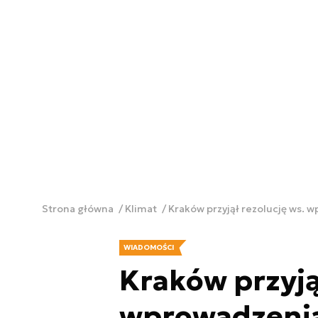
Strona główna
Klimat
Kraków przyjął rezolucję ws.
WIADOMOŚCI
Kraków przyją
wprowadzeni