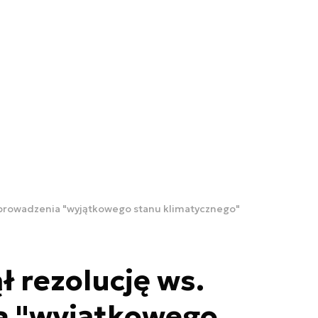
 wprowadzenia "wyjątkowego stanu klimatycznego"
ł rezolucję ws.
a "wyjątkowego