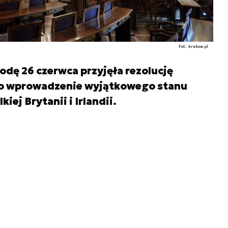
Fot.: krakow.pl
dę 26 czerwca przyjęła rezolucję
u o wprowadzenie wyjątkowego stanu
ej Brytanii i Irlandii.