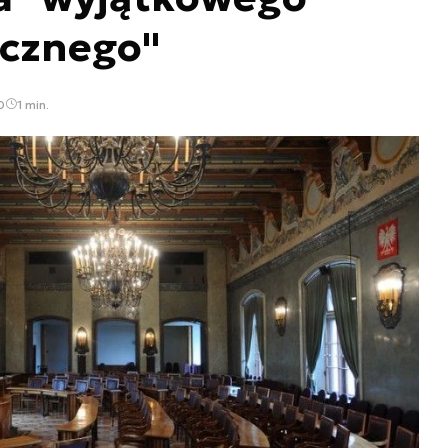
ycznego"
0
1 min.