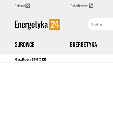
Surowce
Energetyka
Gaz
Ropa
ESG
OZE