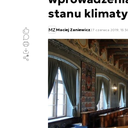
stanu klimat
MZ
Maciej Zaniewicz
27 czerwca 2019, 15:3