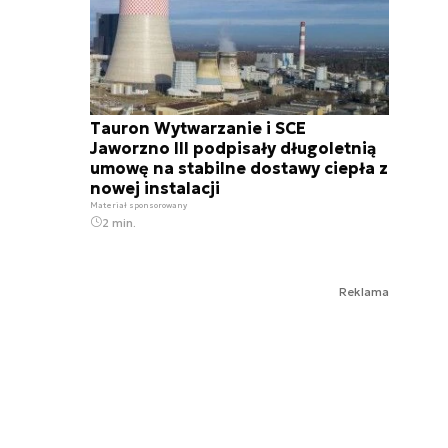
Tauron Wytwarzanie i SCE
Jaworzno III podpisały długoletnią
umowę na stabilne dostawy ciepła z
nowej instalacji
Materiał sponsorowany
2 min.
Reklama