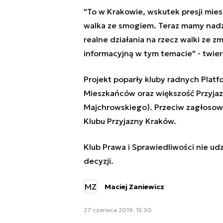
"
To w Krakowie, wskutek presji mies
walka ze smogiem. Teraz mamy nadzie
realne działania na rzecz walki ze 
informacyjną w tym temacie" - twier
Projekt poparły kluby radnych Plat
Mieszkańców oraz większość Przyja
Majchrowskiego). Przeciw zagłosowal
Klubu Przyjazny Kraków.
Klub Prawa i Sprawiedliwości nie ud
decyzji.
MZ
Maciej Zaniewicz
27 czerwca 2019, 15:30