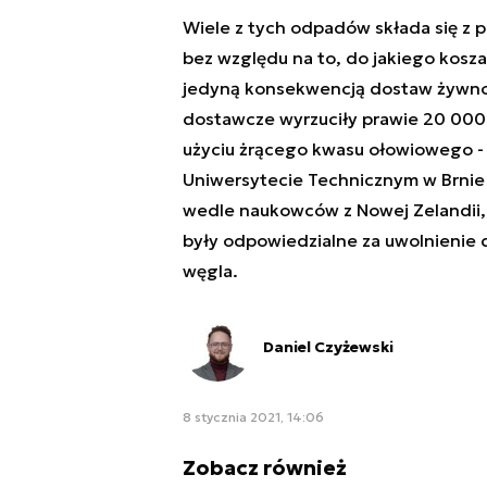
Wiele z tych odpadów składa się z p
bez względu na to, do jakiego kosz
jedyną konsekwencją dostaw żywnoś
dostawcze wyrzuciły prawie 20 000
użyciu żrącego kwasu ołowiowego -
Uniwersytecie Technicznym w Brnie i
wedle naukowców z Nowej Zelandii, 
były odpowiedzialne za uwolnienie
węgla.
Daniel Czyżewski
8 stycznia 2021, 14:06
Zobacz również