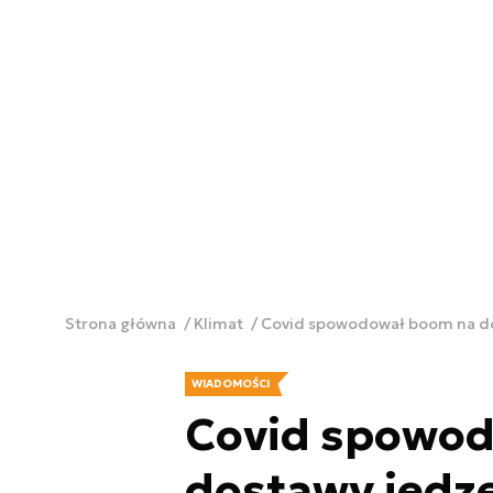
Strona główna
Klimat
Covid spowodował boom na dos
WIADOMOŚCI
Covid spowo
dostawy jedze