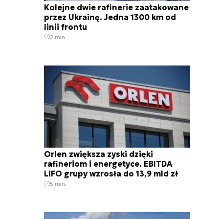
Kolejne dwie rafinerie zaatakowane
przez Ukrainę. Jedna 1300 km od
linii frontu
2 min.
Orlen zwiększa zyski dzięki
rafineriom i energetyce. EBITDA
LIFO grupy wzrosła do 13,9 mld zł
5 min.