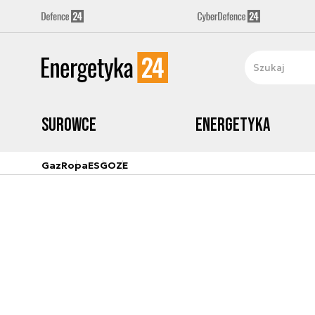
Surowce
Energetyka
Gaz
Ropa
ESG
OZE