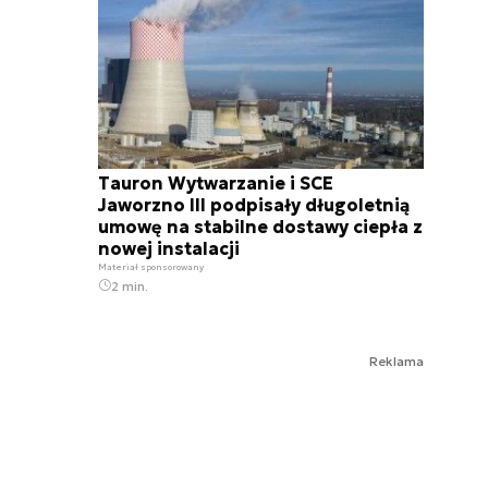
Tauron Wytwarzanie i SCE
Jaworzno III podpisały długoletnią
umowę na stabilne dostawy ciepła z
nowej instalacji
Materiał sponsorowany
2 min.
Reklama