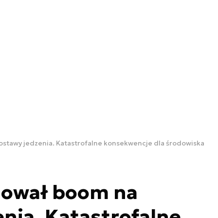
tawy jedzenia. Katastrofalne konsekwencje dla środowiska
dował boom na
nia. Katastrofalne