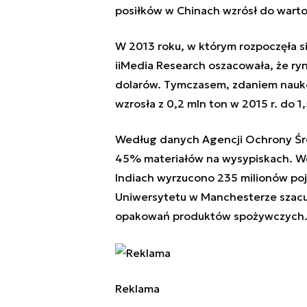
posiłków w Chinach wzrósł do wartoś
W 2013 roku, w którym rozpoczęła si
iiMedia Research oszacowała, że ryn
dolarów. Tymczasem, zdaniem nauk
wzrosła z 0,2 mln ton w 2015 r. do 1,
Według danych Agencji Ochrony Śro
45% materiałów na wysypiskach. We
Indiach wyrzucono 235 milionów poj
Uniwersytetu w Manchesterze szacuj
opakowań produktów spożywczych
Reklama