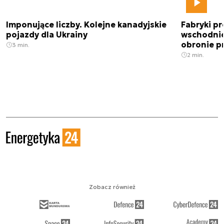
Imponujące liczby. Kolejne kanadyjskie
Fabryki pr
pojazdy dla Ukrainy
wschodnie
obronie p
3 min.
2 min.
Zobacz również