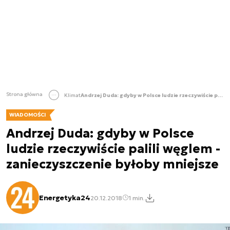
Strona główna
Klimat
Andrzej Duda: gdyby w Polsce ludzie rzeczywiście palili węglem - zanieczyszczenie byłoby mniejsze
WIADOMOŚCI
Andrzej Duda: gdyby w Polsce
ludzie rzeczywiście palili węglem -
zanieczyszczenie byłoby mniejsze
Energetyka24
20.12.2018
1 min.