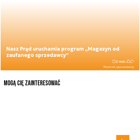
Nasz Prąd uruchamia program „Magazyn od
zaufanego sprzedawcy”
2 min.
Materiał sponsorowany
Mogą Cię zainteresować