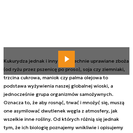
Kukurydza jednak i inny powszechnie uprawiane zboża
(od ryżu przez pszenicę po proso), soja czy ziemniaki,
trzcina cukrowa, maniok czy palma olejowa to
podstawa wyżywienia naszej globalnej wioski, a
jednocześnie grupa organizmów samożywnych.
Oznacza to, że aby rosnąć, trwać i mnożyć się, muszą
one asymilować dwutlenek węgla z atmosfery, jak
wszelkie inne rośliny. Od których różnią się jednak
tym, że ich biologię poznajemy wnikliwie i opisujemy