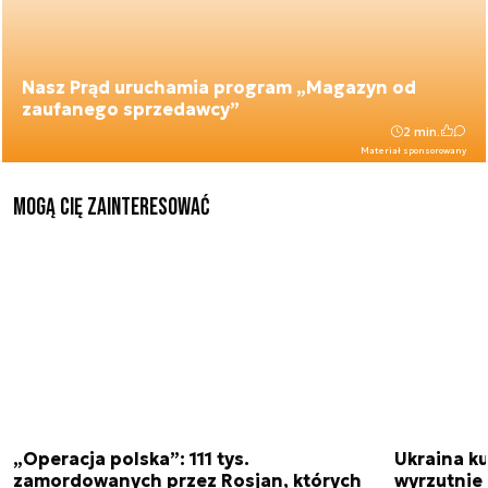
Nasz Prąd uruchamia program „Magazyn od
zaufanego sprzedawcy”
2 min.
Materiał sponsorowany
Mogą Cię zainteresować
„Operacja polska”: 111 tys.
Ukraina ku
zamordowanych przez Rosjan, których
wyrzutnie