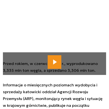
Przed rokiem, w czerwcu 2024 r., wyprodukowano
3,335 mln ton węgla, a sprzedano 3,306 mln ton.
Informacje o miesięcznych poziomach wydobycia i
sprzedaży katowicki oddział Agencji Rozwoju
Przemysłu (ARP), monitorujący rynek węgla i sytuację
w krajowym górnictwie, publikuje na początku