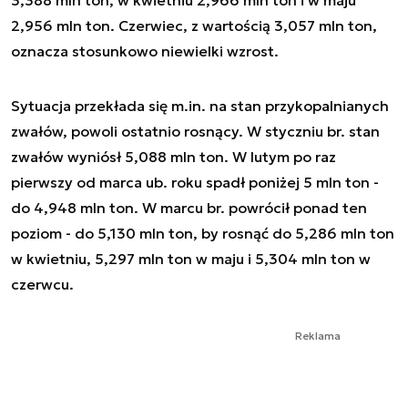
3,388 mln ton, w kwietniu 2,966 mln ton i w maju
2,956 mln ton. Czerwiec, z wartością 3,057 mln ton,
oznacza stosunkowo niewielki wzrost.
Sytuacja przekłada się m.in. na stan przykopalnianych
zwałów, powoli ostatnio rosnący. W styczniu br. stan
zwałów wyniósł 5,088 mln ton. W lutym po raz
pierwszy od marca ub. roku spadł poniżej 5 mln ton -
do 4,948 mln ton. W marcu br. powrócił ponad ten
poziom - do 5,130 mln ton, by rosnąć do 5,286 mln ton
w kwietniu, 5,297 mln ton w maju i 5,304 mln ton w
czerwcu.
Reklama