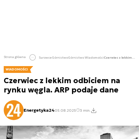
Strona główna
Surowce
Górnictwo
Górnictwo Wiadomości
Czerwiec z lekkim odbiciem na rynku węgla. ARP podaje dane
WIADOMOŚCI
Czerwiec z lekkim odbiciem na
rynku węgla. ARP podaje dane
Energetyka24
05.08.2025
3 min.