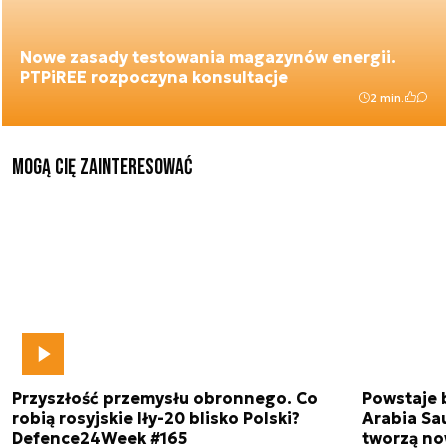
Nowe zasady testowania magazynów energii.
PTPiREE rozpoczyna konsultacje
2 min.
Mogą Cię zainteresować
Przyszłość przemysłu obronnego. Co
Powstaje 
robią rosyjskie Iły-20 blisko Polski?
Arabia Sau
Defence24Week #165
tworzą no