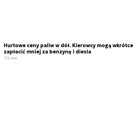
Hurtowe ceny paliw w dół. Kierowcy mogą wkrótce
zapłacić mniej za benzynę i diesla
2 min.