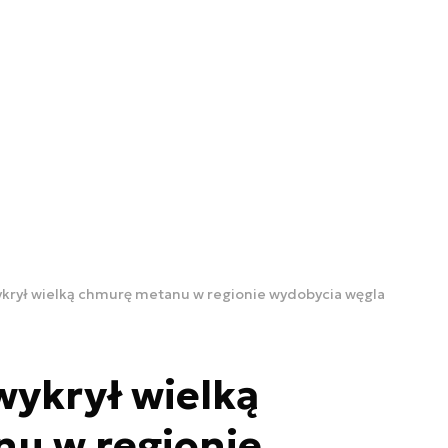
wykrył wielką chmurę metanu w regionie wydobycia węgla
wykrył wielką
u w regionie