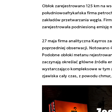
Obłok zarejestrowano 125 km na w
południowoafrykańska firma petroche
zakładów przetwarzania węgla. Firma
zarejestrowała podniesioną emisję 
27 maja firma analityczna Kayrros z
poprzedniej obserwacji. Notowano 
Podobne obłoki metanu rejestrowan
zaczynają określać główne źródła emi
wystarczająco kompleksowe w tym za
zjawiska cały czas, z powodu chmur