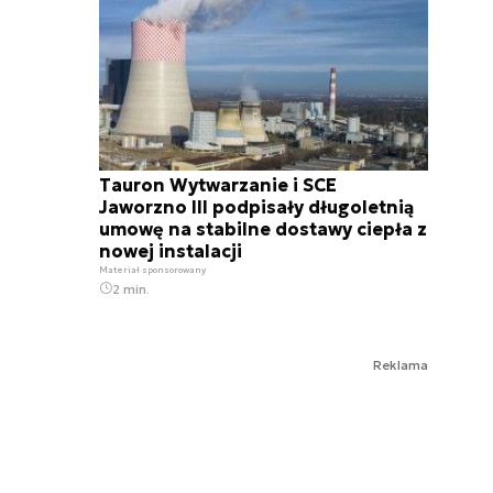
Tauron Wytwarzanie i SCE
Jaworzno III podpisały długoletnią
umowę na stabilne dostawy ciepła z
nowej instalacji
Materiał sponsorowany
2 min.
Reklama