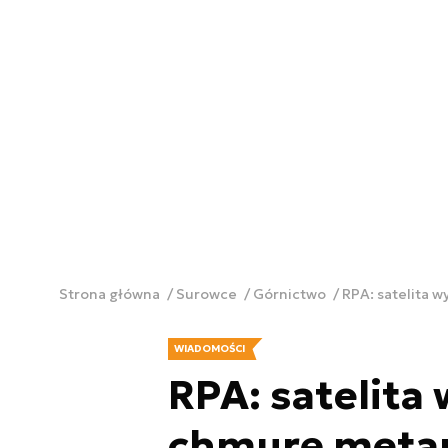
Strona główna
Surowce
Górnictwo
RPA: satelita 
WIADOMOŚCI
RPA: satelita 
chmurę metan