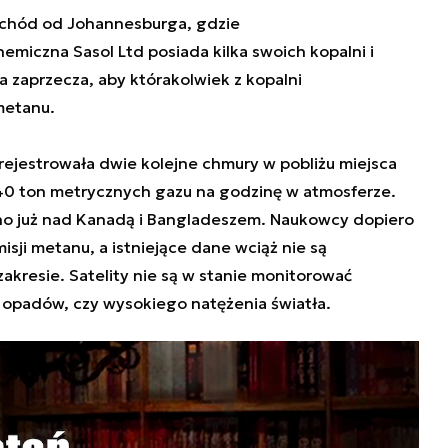
schód od Johannesburga, gdzie
miczna Sasol Ltd posiada kilka swoich kopalni i
 zaprzecza, aby którakolwiek z kopalni
metanu.
arejestrowała dwie kolejne chmury w pobliżu miejsca
40 ton metrycznych gazu na godzinę w atmosferze.
o już nad Kanadą i Bangladeszem. Naukowcy dopiero
sji metanu, a istniejące dane wciąż nie są
kresie. Satelity nie są w stanie monitorować
, opadów, czy wysokiego natężenia światła.