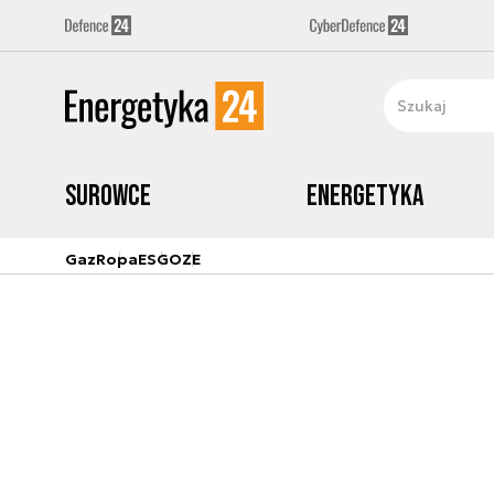
Surowce
Energetyka
Gaz
Ropa
ESG
OZE