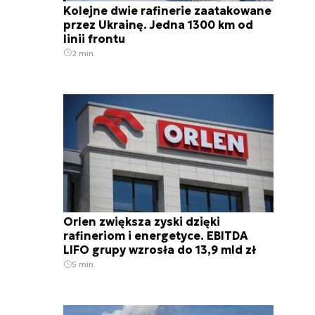
Kolejne dwie rafinerie zaatakowane
przez Ukrainę. Jedna 1300 km od
linii frontu
2 min.
Orlen zwiększa zyski dzięki
rafineriom i energetyce. EBITDA
LIFO grupy wzrosła do 13,9 mld zł
5 min.