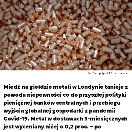
Fot. Energetyka24 / ilustracyjne
Miedź na giełdzie metali w Londynie tanieje z
powodu niepewności co do przyszłej polityki
pieniężnej banków centralnych i przebiegu
wyjścia globalnej gospodarki z pandemii
Covid-19. Metal w dostawach 3-miesięcznych
jest wyceniany niżej o 0,2 proc. – po