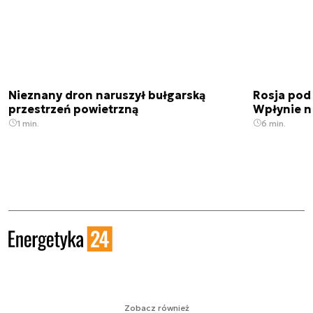
Nieznany dron naruszył bułgarską
Rosja pod
przestrzeń powietrzną
Wpłynie n
1 min.
6 min.
Zobacz również