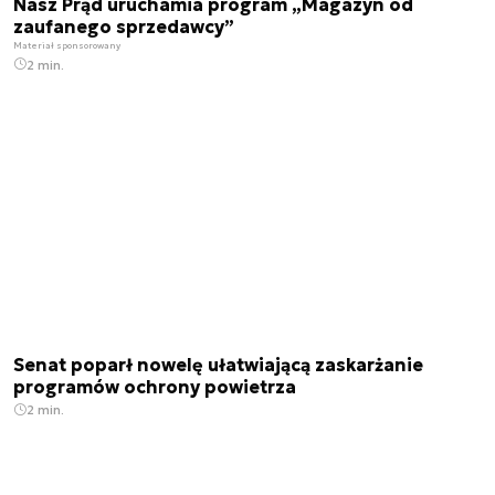
Nasz Prąd uruchamia program „Magazyn od
zaufanego sprzedawcy”
Materiał sponsorowany
2 min.
Senat poparł nowelę ułatwiającą zaskarżanie
programów ochrony powietrza
2 min.