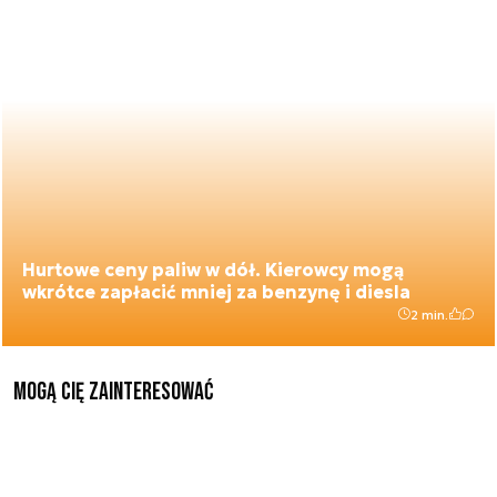
Hurtowe ceny paliw w dół. Kierowcy mogą
wkrótce zapłacić mniej za benzynę i diesla
2 min.
Mogą Cię zainteresować