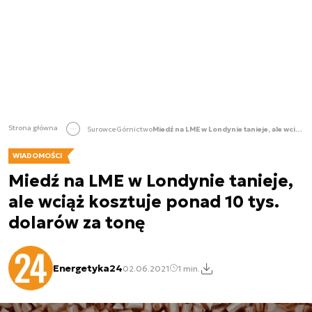
Strona główna
Surowce
Górnictwo
Miedź na LME w Londynie tanieje, ale wciąż kosztuje ponad 10 tys. dolarów za tonę
WIADOMOŚCI
Miedź na LME w Londynie tanieje,
ale wciąż kosztuje ponad 10 tys.
dolarów za tonę
Energetyka24
02.06.2021
1 min.