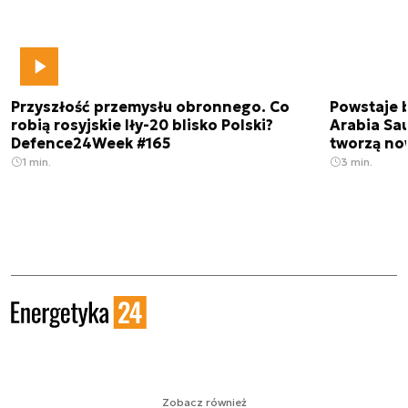
Przyszłość przemysłu obronnego. Co
Powstaje 
robią rosyjskie Iły-20 blisko Polski?
Arabia Sau
Defence24Week #165
tworzą no
1 min.
3 min.
Zobacz również