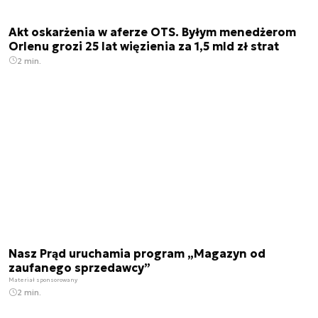
Akt oskarżenia w aferze OTS. Byłym menedżerom
Orlenu grozi 25 lat więzienia za 1,5 mld zł strat
2 min.
Nasz Prąd uruchamia program „Magazyn od
zaufanego sprzedawcy”
Materiał sponsorowany
2 min.