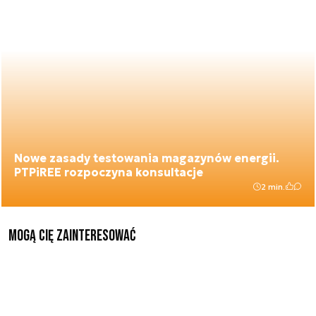
Nowe zasady testowania magazynów energii.
PTPiREE rozpoczyna konsultacje
2 min.
Mogą Cię zainteresować