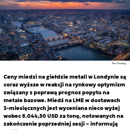
Fot. Pixabay
Ceny miedzi na giełdzie metali w Londynie są
coraz wyższe w reakcji na rynkowy optymizm
związany z poprawą prognoz popytu na
metale bazowe. Miedź na LME w dostawach
3-miesięcznych jest wyceniana nieco wyżej
wobec 8.044,50 USD za tonę, notowanych na
zakończenie poprzedniej sesji – informują