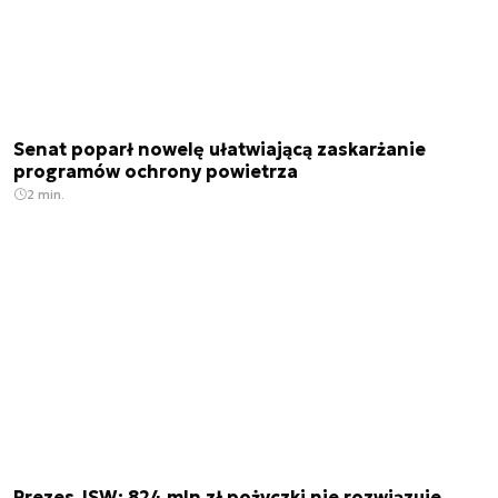
Senat poparł nowelę ułatwiającą zaskarżanie
programów ochrony powietrza
2 min.
Prezes JSW: 824 mln zł pożyczki nie rozwiązuje