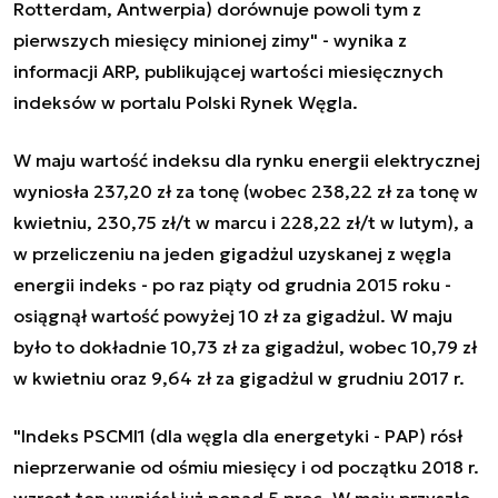
Rotterdam, Antwerpia) dorównuje powoli tym z
pierwszych miesięcy minionej zimy" - wynika z
informacji ARP, publikującej wartości miesięcznych
indeksów w portalu Polski Rynek Węgla.
W maju wartość indeksu dla rynku energii elektrycznej
wyniosła 237,20 zł za tonę (wobec 238,22 zł za tonę w
kwietniu, 230,75 zł/t w marcu i 228,22 zł/t w lutym), a
w przeliczeniu na jeden gigadżul uzyskanej z węgla
energii indeks - po raz piąty od grudnia 2015 roku -
osiągnął wartość powyżej 10 zł za gigadżul. W maju
było to dokładnie 10,73 zł za gigadżul, wobec 10,79 zł
w kwietniu oraz 9,64 zł za gigadżul w grudniu 2017 r.
"Indeks PSCMI1 (dla węgla dla energetyki - PAP) rósł
nieprzerwanie od ośmiu miesięcy i od początku 2018 r.
wzrost ten wyniósł już ponad 5 proc. W maju przyszło