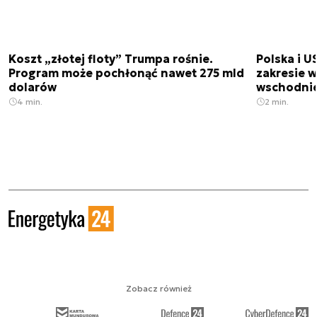
Koszt „złotej floty” Trumpa rośnie.
Polska i U
Program może pochłonąć nawet 275 mld
zakresie 
dolarów
wschodnie
4 min.
2 min.
Zobacz również