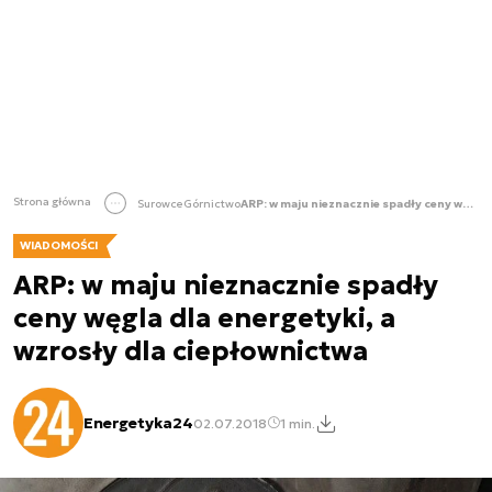
Strona główna
Surowce
Górnictwo
ARP: w maju nieznacznie spadły ceny węgla dla energetyki, a wzrosły dla ciepłownictwa
WIADOMOŚCI
ARP: w maju nieznacznie spadły
ceny węgla dla energetyki, a
wzrosły dla ciepłownictwa
Energetyka24
02.07.2018
1 min.