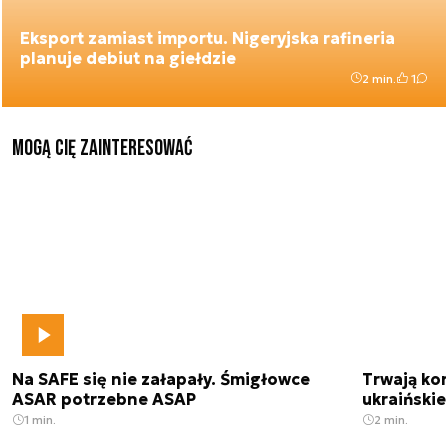
Eksport zamiast importu. Nigeryjska rafineria
planuje debiut na giełdzie
2 min.
1
Mogą Cię zainteresować
Na SAFE się nie załapały. Śmigłowce
Trwają kon
ASAR potrzebne ASAP
ukraińskie
1 min.
2 min.